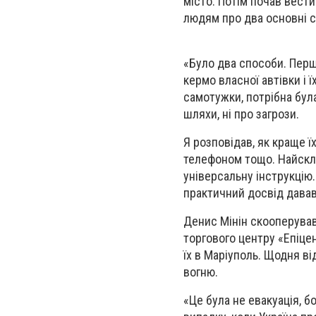
місто. Потім почав вест
людям про два основні с
«Було два способи. Перш
кермо власної автівки і 
самотужки, потрібна була
шляхи, ні про загрози.
Я розповідав, як краще ї
телефоном тощо. Найсклад
універсальну інструкцію. 
практичний досвід давав 
Денис Мінін скооперував
торгового центру «Епіцен
їх в Маріуполь. Щодня ві
вогню.
«Це була не евакуація, б