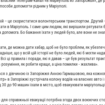
и власний Телеграм-канал «В Мариуполь из Запорожья», де 
пособи допомогти рідним у Маріуполі.
ій – це скористатися волонтерським транспортом. Другий –
їхати в Маріуполь. І саме цим людям, які вирішили рятувати 
 допомога. Бо бажання їхати у людей було, але вони не знал
хати, де можна дати хабар, щоб не було проблем, як убезпеч
ніше, що у всій цій історії не було людей, які б могли над
Всі ці правила і поради, які я давав – це був результат прак
розуміння, як робити краще, а ціна помилки - жахлива».
ся з дівчиною із Запоріжжя Анною Гармашовою, яка кожног
тр» в Запоріжжі зустрічала колону водіїв на власних авто 
д 30 до 90 машин їхали в місто, щоб евакуювати маріупольці
о для справжньої евакуації потрібна згода двох воюючих стор