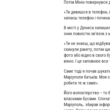
Потім Мінін повернувся д
«Ти дивишся в телефон, 
хапаєш телефон і почина
В місті у Дениса залишил
зник повністю зв’язок з 
«Ти не знаєш, що відбува
скинули ракету, потім ще
фото або відео в свого б
вікно. І це заповнює все
Саме тоді я почав шукати
Маріуполя батьків. Моя 
робити те ж саме».
Його волонтерство – то б
власними бусами. Спочат
Маріуполь, збирав інфор