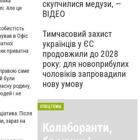
ніяка
скупчилися медузи, —
лі. Але це
ВІДЕО
собистість
Тимчасовий захист
нував в Офіс
українців у ЄС
ватної
 як приватна
продовжили до 2028
року: для новоприбулих
справою саме
чоловіків запровадили
й були
нову умову
ласну родину,
юдей і не
СПЕЦТЕМА
ціатива. Після
и, зараз на
Колаборанти,