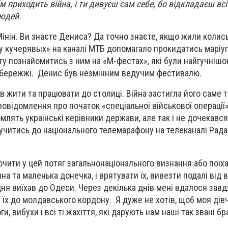
 приходить війна, і ти дивуєш сам себе, бо відкладаєш всі
людей.
інін. Ви знаєте Дениса? Да точно знаєте, якщо жили колись
оу кучерявых» на каналі МТБ допомагало прокидатись марі
огу познайомитись з ним на «М-фестах», які були найгучні
збережжі. Денис був незмінним ведучим фестивалю.
ав жити та працювати до столиці. Війна застигла його саме 
 повідомлення про початок «спеціальної військової операції»
млять українські керівники держави, але так і не дочекався
читись до національного телемарафону на телеканалі Рада
очити у цей потяг загальнонаціонального визнання або поїх
а та маленька донечка, і врятувати їх, вивезти подалі від в
дня виїхав до Одеси. Через декілька днів мені вдалося зав
 їх до молдавського кордону. Я дуже не хотів, щоб моя дів
и, вибухи і всі ті жахіття, які дарують нам наші так звані бр