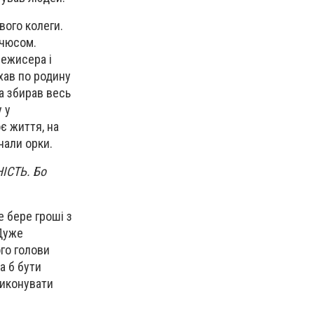
вого колеги.
ічюсом.
режисера і
їхав по родину
ша збирав весь
 у
оє життя, на
гнали орки.
НІСТЬ. Бо
е бере гроші з
 Дуже
ого голови
а б бути
виконувати