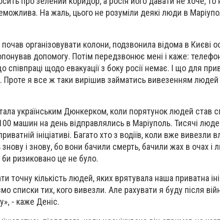
осить про зелений коридор, а росія його давати не хоче, то 
еможлива. На жаль, цього не розуміли деякі люди в Маріупо
я почав організовувати колони, подзвонила відома в Києві о
ропонував допомогу. Потім передзвонює мені і каже: телефо
о співпраці щодо евакуації з боку росії немає. І що для при
ма. Проте я все ж таки вирішив займатись вивезенням людей
стала українським Дюнкерком, коли порятунок людей став 
о 100 машин на день відправлялись в Маріуполь. Тисячі люде
риватній ініціативі. Багато хто з водіїв, коли вже вивезли в
знову і знову, бо вони бачили смерть, бачили жах в очах і л
 би ризиковано це не було.
и точну кількість людей, яких врятувала наша приватна іні
о списки тих, кого вивезли. Але рахувати я буду після війн
у», - каже Деніс.