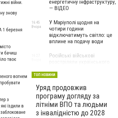
енергетичну інфраструктуру,
ижні війни.
— ВІДЕО
ину знову
У Маріуполі щодня на
16:45
Вчора
чотири години
 А 1 березня
відключатимуть світло: це
вплине на подачу води
 місто
 ти бачиш
Російські військові
16:27
іло твоє
Вчора
розстріляли українського
полоненого у
Волноваському районі, —
ТОП НОВИНИ
пленого вогнем
прокуратура
спробувати
Уряд продовжив
програму догляду за
тер з
літніми ВПО та людьми
які їздили в
з інвалідністю до 2028
в заблоковане