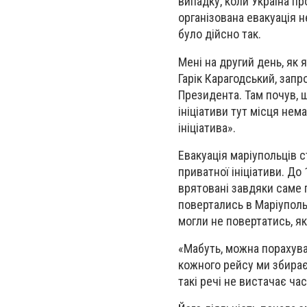
випадку, коли Україна пр
організована евакуація н
було дійсно так.
Мені на другий день, як 
Гарік Карагодський, зап
Президента. Там почув, щ
ініціативи тут місця не
ініціатива».
Евакуація маріупольців 
приватної ініціативи. Д
врятовані завдяки саме п
повертались в Маріуполь 
могли не повертатись, як
«Мабуть, можна порахуват
кожного рейсу ми збираєм
такі речі не вистачає час