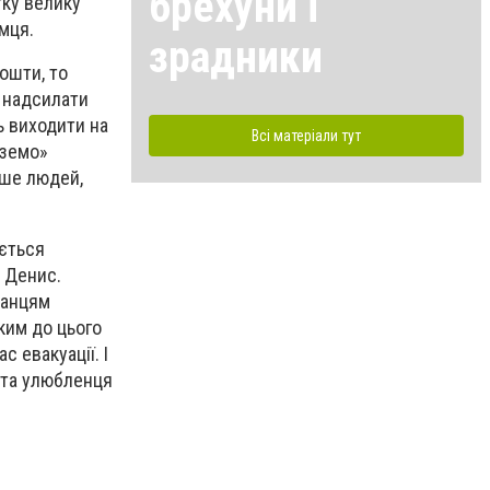
брехуни і
тку велику
мця.
зрадники
ошти, то
в надсилати
ь виходити на
Всі матеріали тут
ю «Вивеземо»
ше людей,
ається
 Денис.
канцям
ким до цього
с евакуації. І
ата улюбленця