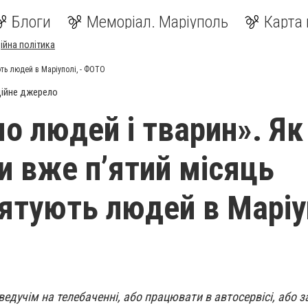
Блоги
Меморіал. Маріуполь
Карта 
ійна політика
ють людей в Маріуполі, - ФОТО
ійне джерело
о людей і тварин». Як
и вже п’ятий місяць
рятують людей в Маріу
едучім на телебаченні, або працювати в автосервісі, або 