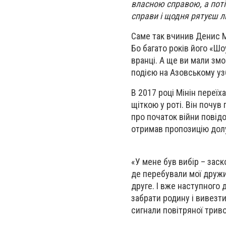
власною справою, а потім
справи і щодня рятуєш 
Саме так вчинив Денис М
Бо багато років його «Ш
вранці. А ще ви мали зм
подією на Азовському у
В 2017 році Мінін переїх
щіткою у роті. Він почув
про початок війни повідо
отримав пропозицію долу
«У мене був вибір – заск
де перебували мої дружин
друге. І вже наступного 
забрати родину і вивезти
сигнали повітряної тривог