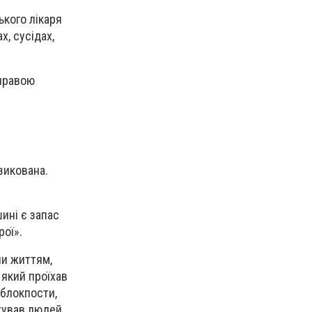
кого лікаря
х, сусідах,
справою
зикована.
шині є запас
рої».
чи життям,
 який проїхав
 блокпости,
ятував людей.