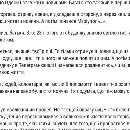
о Одеси і став жити новинами. Багато хто так жив в перші т
гортаєш стрічку новин, відкладаєш в сторону, а через хвил
єш читати новини. А потім почався Маріуполь…»
ись батьки. Вже 28 лютого в їх будинку зникло світло і газ.
містом.
ється, чи живі твої рідні. Ти тільки отримуєш новини, що на
 одну, ще і ще. І ти нічого не можеш подіяти з цим. А потім
удинку в Телеграм-каналі і намагаєшся роздивитись, чи вціл
 твоє життя.
 людей, волонтерів, які могли б допомогти і вивезти з охо
заявка напевно була стотисячна. І я подумав, що теж можу 
ув еволюційний процес. Не так щоб одразу бац – і ти волон
ку Денис перезнайомився з великою кількістю волонтерів, 
мацію про те, які шляхи існують для того, щоб пробратися 