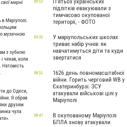
П’ятьох українських
 свої мирні
09:53
підлітків евакуювали з
тимчасово окупованої
 в Маріуполі.
території, - ФОТО
упольцям
шою музичною
У маріупольських школах
09:35
триває набір учнів: як
навчатимуться діти та куди
там з зубною
звертатися
 і чекав, коли
. Натомість
1626 день повномасштабної
.
08:55
війни. Горить черговий WB у
Єкатеринбурзі. ЗСУ
ати до Одеси,
атакували військові цілі у
ійни. Я обрав
Маріуполі
дяки друзям
чинка чула
В окупованому Маріуполі
08:47
ати».
БПЛА знову атакували