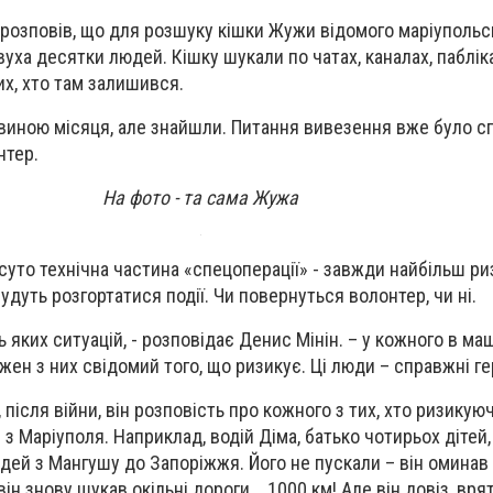
озповів, що для розшуку кішки Жужи відомого маріупольсь
уха десятки людей. Кішку шукали по чатах, каналах, пабліка
 тих, хто там залишився.
виною місяця, але знайшли. Питання вивезення вже було 
нтер.
На фото - та сама Жужа
суто технічна частина «спецоперації» - завжди найбільш ри
будуть розгортатися події. Чи повернуться волонтер, чи ні.
ь яких ситуацій, - розповідає Денис Мінін. – у кожного в ма
ожен з них свідомий того, що ризикує. Ці люди – справжні ге
 після війни, він розповість про кожного з тих, хто ризикую
з Маріуполя. Наприклад, водій Діма, батько чотирьох дітей,
дей з Мангушу до Запоріжжя. Його не пускали – він оминав
 він знову шукав окільні дороги. 1000 км! Але він довіз, вр