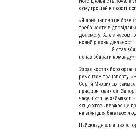
Його діяльність почала з
суму грошей в якості до
«Я принципово не брав г
треба нести відповідальн
допомогу. Але з часом гр
новий рівень діяльнос
. Я став збирати мік
почав збирати команду»,
Зараз костяк його органі
ремонтом транспорту. «Н
Сергій Михайлов займає
прифронтових сіл Запорі
часу ніхто не займався –
якщо хтось вважає це д
на війні для багатьох лю
Найскладніше в цих істо