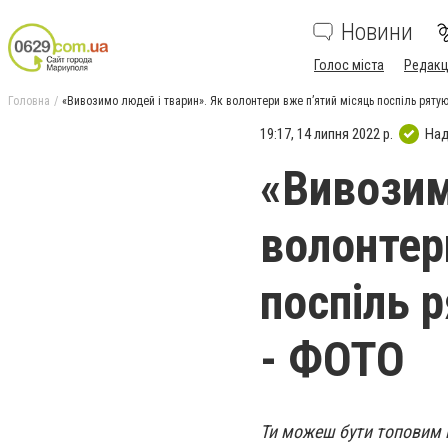
Новини
Голос міста
Редакц
Головна
«Вивозимо людей і тварин». Як волонтери вже п’ятий місяць поспіль ряту
19:17, 14 липня 2022 р.
Над
«Вивозим
волонтер
поспіль 
- ФОТО
Ти можеш бути топовим в