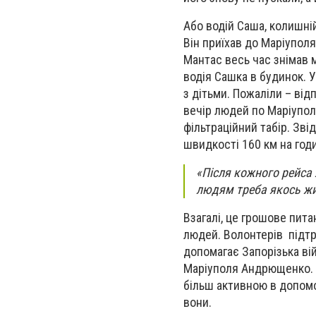
Або водій Саша, колишні
Він приїхав до Маріупо
Мантас весь час знімав м
водія Сашка в будинок. У
з дітьми. Пожаліли – від
вечір людей по Маріупол
фільтраційний табір. Зві
швидкості 160 км на год
«Після кожного рейса 
людям треба якось жит
Взагалі, це грошове пита
людей. Волонтерів підтри
допомагає Запорізька ві
Маріуполя Андрющенко. А
більш активною в допомоз
вони.