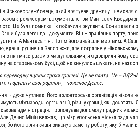
й військовослужбовець, який врятував дружину і немовля с
ля разом з режисером-документалістом Мантасом Кведарав
істо. Це була помилка. Їх побачили окупанти. Вони завели 
 Саши була легенда і документи. Він – працівник порту, при
пустили. А Мантаса – ні. Потім його знайшли мертвим. А Са
ю, вранці рушив на Запоріжжя, але потрапив у Нікольському
дти втік і мчав разом з маріупольцями, які довірили йому св
ину на старенькому бусі, щоб не кинулись шукати, не наздо
я переводжу водіям трохи грошей. Це не плата. Це – ВДЯЧ
и і годувати свої родини», - пояснює Денис.
ння - дуже чутливе. Його волонтерська організація ніколи н
мують міжнародні організації, різні українці, які донатять.
йськова адміністрація. Пропонував допомогу і радник міськ
ле Денис Мінін вважає, що Маріупольська міська рада мал
і, бо його організація виконує саме ту роботу, яку б мали 