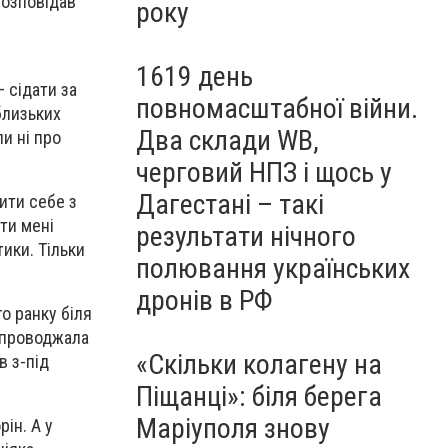
розповідав
року
1619 день
 сідати за
повномасштабної війни.
близьких
Два склади WB,
и ні про
черговий НПЗ і щось у
Дагестані – такі
ити себе з
ати мені
результати нічного
тики. Тільки
полювання українських
дронів в РФ
о ранку біля
і проводжала
«Скільки колагену на
в з-під
Піщанці»: біля берега
Маріуполя знову
ін. А у