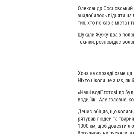
Олександр Сосновський р
знадобилось підняти на в
тих, хто поїхав з міста і
Шукали Жужу два з поло
техніки, розповідає воло
Хоча на справді саме ця 
Ніхто ніколи не знає, як 
«Наші водії готові до буд
води, їжі. Але головне, к
Денис обіцяє, що колись,
рятував людей та тварин 
1000 км, щоб довезти лю
його знову не пускали, а