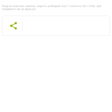
Якщо ви помітили помилку, виділіть необхідний текст і натисніть Ctrl + Enter, щоб
повідомити про це редакцію