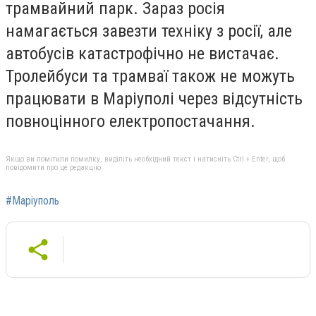
трамвайний парк. Зараз росія
намагається завезти техніку з росії, але
автобусів катастрофічно не вистачає.
Тролейбуси та трамваї також не можуть
працювати в Маріуполі через відсутність
повноцінного електропостачання.
Якщо ви помітили помилку, виділіть необхідний текст і натисніть Ctrl + Enter, щоб
повідомити про це редакцію
#Маріуполь