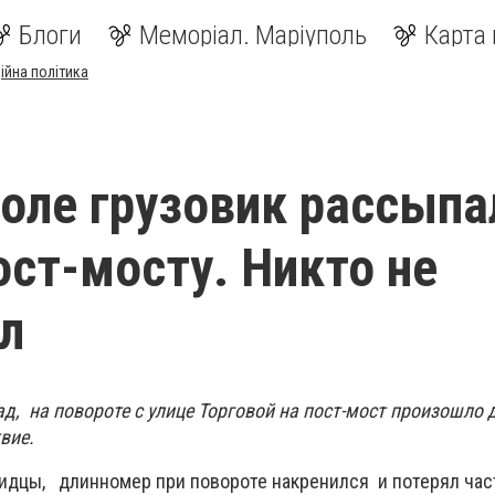
Блоги
Меморіал. Маріуполь
Карта 
ійна політика
оле грузовик рассыпа
ост-мосту. Никто не
л
ад, на повороте с улице Торговой на пост-мост произошло 
вие.
идцы, длинномер при повороте накренился и потерял часть