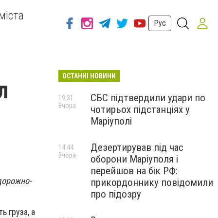
міста
Рус
ОСТАННІ НОВИНИ
л
СБС підтвердили удари по
19:31
Вчора
чотирьох підстанціях у
Маріуполі
Дезертирував під час
14:44
Вчора
оборони Маріуполя і
перейшов на бік РФ:
дорожно-
прикордоннику повідомили
про підозру
 груза, а