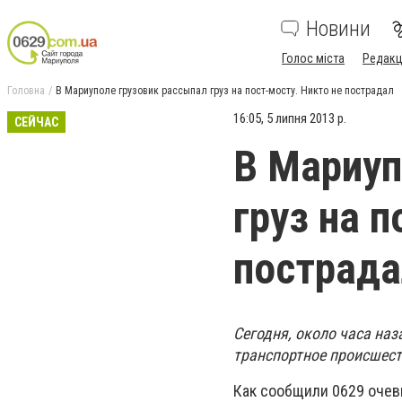
Новини
Голос міста
Редакц
Головна
В Мариуполе грузовик рассыпал груз на пост-мосту. Никто не пострадал
16:05, 5 липня 2013 р.
СЕЙЧАС
В Мариуп
груз на п
пострада
Сегодня, около часа наз
транспортное происшест
Как сообщили 0629 очев