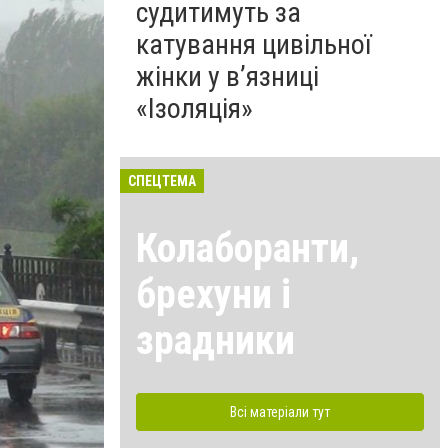
судитимуть за
катування цивільної
жінки у в’язниці
«Ізоляція»
СПЕЦТЕМА
Колаборанти,
брехуни і
зрадники
Всі матеріали тут