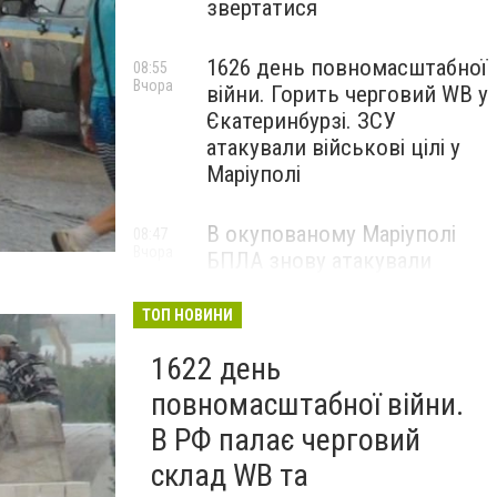
звертатися
1626 день повномасштабної
08:55
Вчора
війни. Горить черговий WB у
Єкатеринбурзі. ЗСУ
атакували військові цілі у
Маріуполі
В окупованому Маріуполі
08:47
Вчора
БПЛА знову атакували
енергетичну інфраструктуру,
— ВІДЕО
ТОП НОВИНИ
1622 день
повномасштабної війни.
В РФ палає черговий
склад WB та