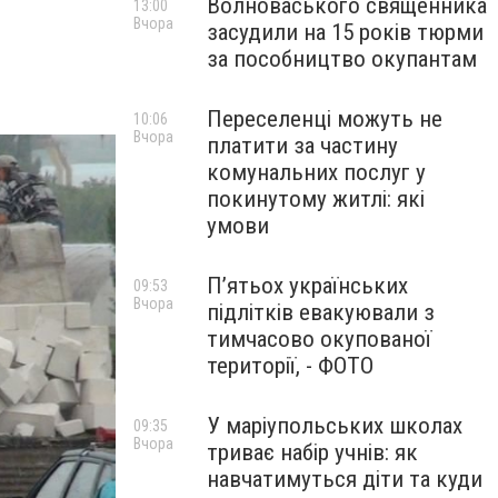
Волноваського священника
13:00
Вчора
засудили на 15 років тюрми
за пособництво окупантам
Переселенці можуть не
10:06
Вчора
платити за частину
комунальних послуг у
покинутому житлі: які
умови
П’ятьох українських
09:53
Вчора
підлітків евакуювали з
тимчасово окупованої
території, - ФОТО
У маріупольських школах
09:35
Вчора
триває набір учнів: як
навчатимуться діти та куди