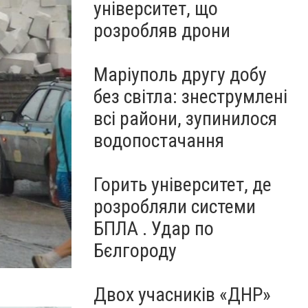
університет, що
розробляв дрони
Маріуполь другу добу
без світла: знеструмлені
всі райони, зупинилося
водопостачання
Горить університет, де
розробляли системи
БПЛА . Удар по
Бєлгороду
Двох учасників «ДНР»