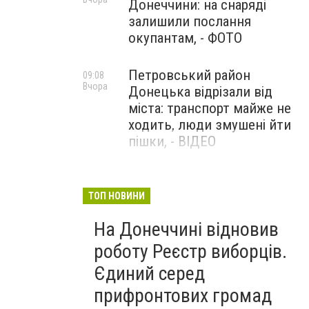
Донеччини: на снаряді
залишили послання
окупантам, - ФОТО
Петровський район
09:08
Вчора
Донецька відрізали від
міста: транспорт майже не
ходить, люди змушені йти
пішки, - ВІДЕО
1624 день повномасштабної
08:54
Вчора
війни. РФ вдарила
ТОП НОВИНИ
«Іскандерами» по Київщині і
На Донеччині відновив
столиці. 15 людей загинули.
В Росії палають
роботу Реєстр виборців.
енергопідстанції та
Єдиний серед
черговий WB
прифронтових громад