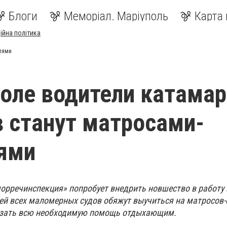
Блоги
Меморіал. Маріуполь
Карта 
ійна політика
лями
оле водители катама
в станут матросами-
ями
орречинспекция» попробует внедрить новшество в работу
ей всех маломерных судов обяжут выучиться на матросов-
казать всю необходимую помощь отдыхающим.