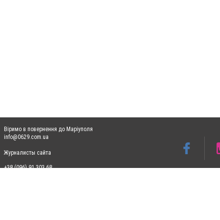
Віримо в повернення до Маріуполя
info@0629.com.ua
Журналисты сайта
+38 (096) 91 303 68
Допускається цитування матеріалів без отримання попередньої згоди 0629.com.ua за
пошукових систем гіперпосилання на цитовані статті не нижче другого абзацу в тек
Матеріали з плашками "Новини компаній", "Промо", "Партнерський матеріал", "Партнер