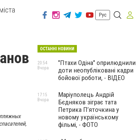
міста
Рус
ОСТАННІ НОВИНИ
ранов
"Птахи Одіна" оприлюднили
20:54
Вчора
доти неопубліковані кадри
бойової роботи, - ВІДЕО
Маріуполець Андрій
17:15
Вчора
Бєдняков зіграє тата
Петрика П’яточкина у
 пляжных
новому українському
спасателей,
фільмі, - ФОТО