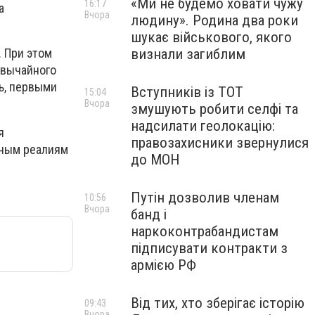
«Ми не будемо ховати чужу
16:17
а
Вчора
людину». Родина два роки
шукає військового, якого
визнали загиблим
. При этом
звычайного
ь, первыми
Вступників із ТОТ
15:04
Вчора
змушують робити селфі та
надсилати геолокацію:
я
правозахисники звернулися
нным реалиям
до МОН
Путін дозволив членам
10:56
Вчора
банд і
наркоконтрабандистам
підписувати контракти з
армією РФ
Від тих, хто зберігає історію
09:43
Вчора