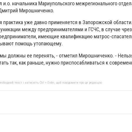
л и.о. начальника Мариупольского межрегионального отдел
Дмитрий Мирошниченко.
я практика уже давно применяется в Запорожской области
уникации между предпринимателями и ГСЧС, в случае чре
редприниматели, имеющие квалификацию матрос-спасател
зывают помощь утопающему.
 мы должны ее перенять, - отметил Мирошниченко. - Нельз
ать так, как раньше, нужно приспосабливаться к совреме
бхідний текст і натисніть Ctrl + Enter, щоб повідомити про це редакцію