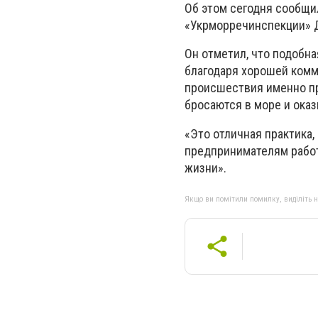
Об этом сегодня сообщи
«Укрморречинспекции» 
Он отметил, что подобна
благодаря хорошей комм
происшествия именно п
бросаются в море и ока
«Это отличная практика,
предпринимателям работ
жизни».
Якщо ви помітили помилку, виділіть нео