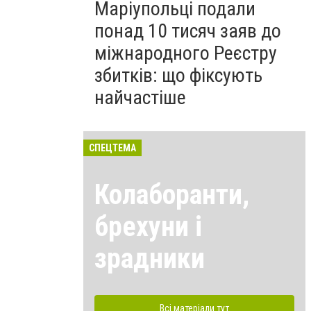
Маріупольці подали
понад 10 тисяч заяв до
міжнародного Реєстру
збитків: що фіксують
найчастіше
СПЕЦТЕМА
Колаборанти,
брехуни і
зрадники
Всі матеріали тут