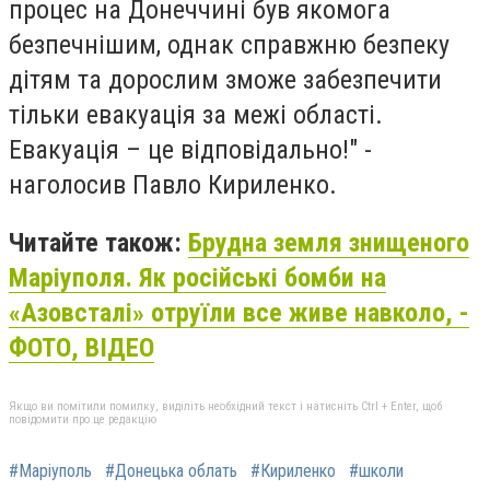
процес на Донеччині був якомога
безпечнішим, однак справжню безпеку
дітям та дорослим зможе забезпечити
тільки евакуація за межі області.
Евакуація – це відповідально!" -
наголосив Павло Кириленко.
Читайте також:
Брудна земля знищеного
Маріуполя. Як російські бомби на
«Азовсталі» отруїли все живе навколо, -
ФОТО, ВІДЕО
Якщо ви помітили помилку, виділіть необхідний текст і натисніть Ctrl + Enter, щоб
повідомити про це редакцію
#Маріуполь
#Донецька облать
#Кириленко
#школи