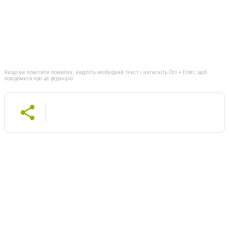
Якщо ви помітили помилку, виділіть необхідний текст і натисніть Ctrl + Enter, щоб
повідомити про це редакцію