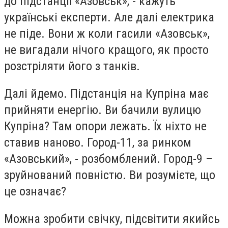
до підстанції «Азовськ», - кажуть
українські експерти. Але далі електрика
не піде. Вони ж коли гасили «Азовськ»,
не вигадали нічого кращого, як просто
розстріляти його з танків.
Далі йдемо. Підстанція на Купріна має
прийняти енергію. Ви бачили вулицю
Купріна? Там опори лежать. Їх ніхто не
ставив наново. Город-11, за ринком
«Азовський», - розбомблений. Город-9 –
зруйнований повністю. Ви розумієте, що
це означає?
Можна зробити свічку, підсвітити якийсь