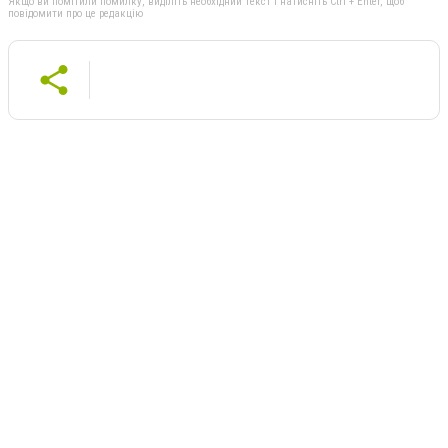
Якщо ви помітили помилку, виділіть необхідний текст і натисніть Ctrl + Enter, щоб
повідомити про це редакцію