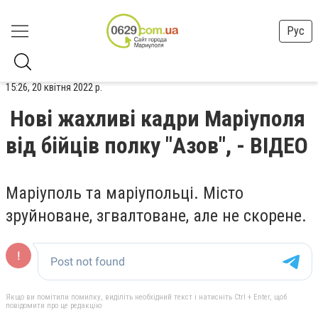
Рус
15:26, 20 квітня 2022 р.
Нові жахливі кадри Маріуполя
від бійців полку "Азов", - ВІДЕО
Маріуполь та маріупольці. Місто
зруйноване, згвалтоване, але не скорене.
Якщо ви помітили помилку, виділіть необхідний текст і натисніть Ctrl + Enter, щоб
повідомити про це редакцію