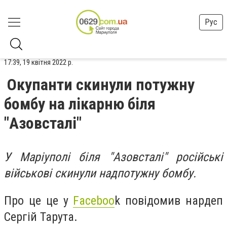
Рус
17:39, 19 квітня 2022 р.
Окупанти скинули потужну
бомбу на лікарню біля
"Азовсталі"
У Маріуполі біля "Азовсталі" російські
військові скинули надпотужну бомбу.
Про це це у
Faceboo
k повідомив нардеп
Сергій Тарута.