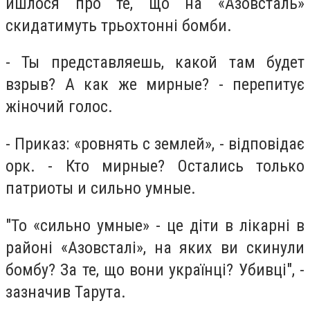
йшлося про те, що на «Азовсталь»
скидатимуть трьохтонні бомби.
- Ты представляешь, какой там будет
взрыв? А как же мирные? - перепитує
жіночий голос.
- Приказ: «ровнять с землей», - відповідає
орк. - Кто мирные? Остались только
патриоты и сильно умные.
"То «сильно умные» - це діти в лікарні в
районі «Азовсталі», на яких ви скинули
бомбу? За те, що вони українці? Убивці", -
зазначив Тарута.