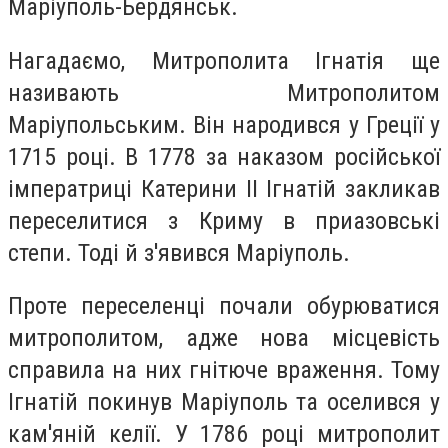
Маріуполь-Бердянськ.
Нагадаємо, Митрополита Ігнатія ще
називають Митрополитом
Маріупольським. Він народився у Греції у
1715 році. В 1778 за наказом російської
імператриці Катерини II Ігнатій закликав
переселитися з Криму в приазовські
степи. Тоді й з'явився Маріуполь.
Проте переселенці почали обурюватися
митрополитом, адже нова місцевість
справила на них гнітюче враження. Тому
Ігнатій покинув Маріуполь та оселився у
кам'яній келії. У 1786 році митрополит