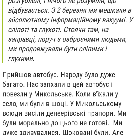
розгублені, і нічого не розуміли, що
відбувається. З 2 березня ми мешкали в
абсолютному інформаційному вакуумі. У
сліпоті та глухоті. Стоячи там, на
заправці, поруч з озброєними людьми,
ми продовжували бути сліпими і
глухими.
Прийшов автобус. Народу було дуже
багато. Нас запхали в цей автобус і
повезли у Микольське. Коли в'їхали у
село, ми були в шоці. У Микольському
всюди висіли денеерівські прапори. Ми
були морально до цього не готові. Ми
дуже здивувалися. Шоковані були. Але