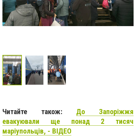
Читайте також:
До Запоріжжя
евакуювали ще понад 2 тисяч
маріупольців, - ВІДЕО