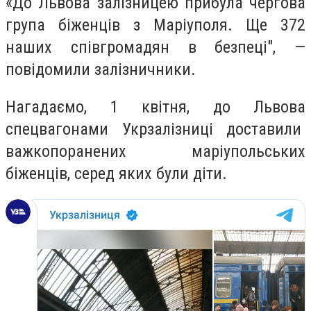
«До Львова залізницею прибула чергова
група біженців з Маріуполя. Ще 372
наших співгромадян в безпеці", —
повідомили залізничники.
Нагадаємо,
1 квітня, до Львова
спецвагонами Укрзалізниці доставили
важкопоранених маріупольських
біженців, серед яких були діти.