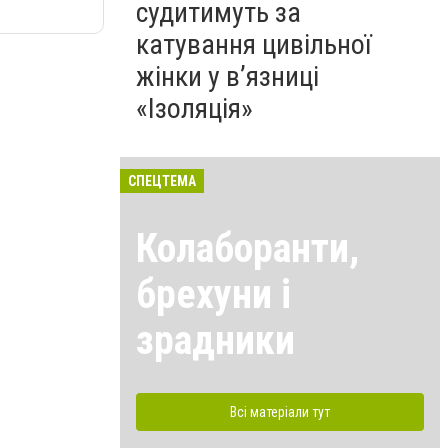
судитимуть за
катування цивільної
жінки у в’язниці
«Ізоляція»
СПЕЦТЕМА
Колаборанти,
брехуни і
зрадники
Всі матеріали тут