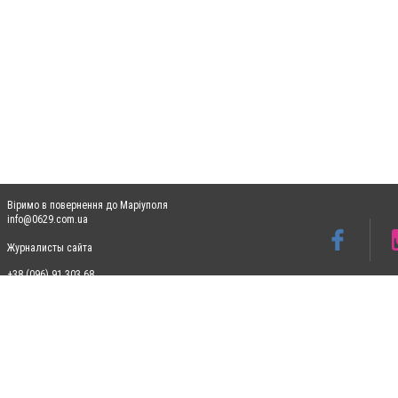
Віримо в повернення до Маріуполя
info@0629.com.ua
Журналисты сайта
+38 (096) 91 303 68
Допускається цитування матеріалів без отримання попередньої згоди 0629.com.ua за
пошукових систем гіперпосилання на цитовані статті не нижче другого абзацу в тек
Матеріали з плашками "Новини компаній", "Промо", "Партнерський матеріал", "Партнер
Реклама на сайті
Ф