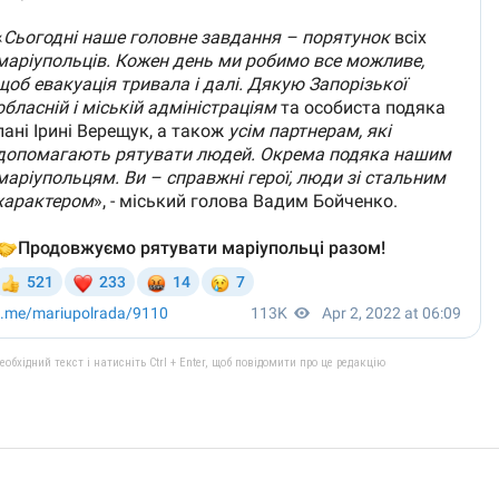
бхідний текст і натисніть Ctrl + Enter, щоб повідомити про це редакцію