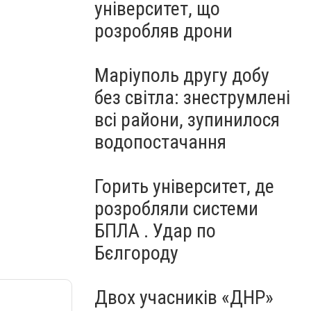
університет, що
розробляв дрони
Маріуполь другу добу
без світла: знеструмлені
всі райони, зупинилося
водопостачання
Горить університет, де
розробляли системи
БПЛА . Удар по
Бєлгороду
Двох учасників «ДНР»