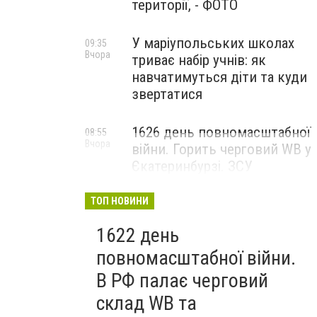
території, - ФОТО
У маріупольських школах
09:35
Вчора
триває набір учнів: як
навчатимуться діти та куди
звертатися
1626 день повномасштабної
08:55
Вчора
війни. Горить черговий WB у
Єкатеринбурзі. ЗСУ
атакували військові цілі у
Маріуполі
ТОП НОВИНИ
1622 день
повномасштабної війни.
В РФ палає черговий
склад WB та