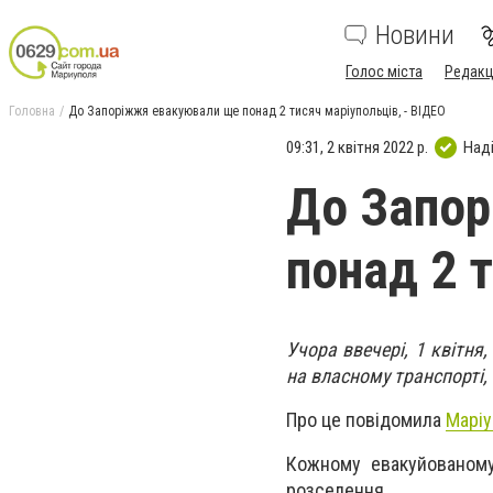
Новини
Голос міста
Редакц
Головна
До Запоріжжя евакуювали ще понад 2 тисяч маріупольців, - ВІДЕО
09:31, 2 квітня 2022 р.
Над
До Запо
понад 2 
Учора ввечері, 1 квітня
на власному транспорті,
Про це повідомила
Маріу
Кожному евакуйованому
розселення.