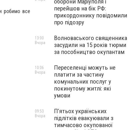
оборони Маріуполя і
перейшов на бік РФ:
ми робимо все
прикордоннику повідомили
про підозру
Волноваського священника
13:00
Вчора
засудили на 15 років тюрми
за пособництво окупантам
Переселенці можуть не
10:06
Вчора
платити за частину
комунальних послуг у
покинутому житлі: які
умови
П’ятьох українських
09:53
Вчора
підлітків евакуювали з
тимчасово окупованої