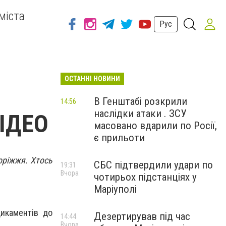
міста
Рус
ОСТАННІ НОВИНИ
В Генштабі розкрили
14:56
наслідки атаки . ЗСУ
ВІДЕО
масовано вдарили по Росії,
є прильоти
оріжжя. Хтось
СБС підтвердили удари по
19:31
Вчора
чотирьох підстанціях у
Маріуполі
икаментів до
Дезертирував під час
14:44
Вчора