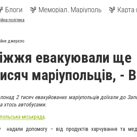
Блоги
Меморіал. Маріуполь
Карта 
ійна політика
ійне джерело
ріжжя евакуювали ще
тисяч маріупольців, - 
, понад 2 тисяч евакуйованих маріупольців доїхали до Зап
 а хтось автобусами.
польська міськрада
.
 надали допомогу – від продуктів харчування та мед