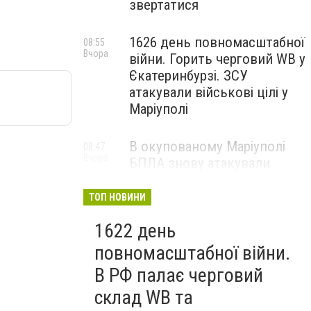
звертатися
1626 день повномасштабної
08:55
Вчора
війни. Горить черговий WB у
Єкатеринбурзі. ЗСУ
атакували військові цілі у
Маріуполі
В окупованому Маріуполі
08:47
Вчора
БПЛА знову атакували
енергетичну інфраструктуру,
— ВІДЕО
ТОП НОВИНИ
1622 день
повномасштабної війни.
В РФ палає черговий
склад WB та