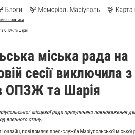
Блоги
Меморіал. Маріуполь
Карта 
ійна політика
тів ОПЗЖ та Шарія
ьська міська рада на
вій сесії виключила з
в ОПЗЖ та Шарія
аріупольської місцевої ради призупинено повноваження де
іод воєнного стану.
ті онлайн, повідомляє прес-служба Маріупольської міської 