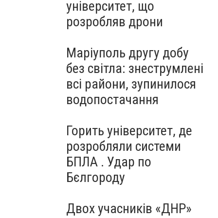
університет, що
розробляв дрони
Маріуполь другу добу
без світла: знеструмлені
всі райони, зупинилося
водопостачання
Горить університет, де
розробляли системи
БПЛА . Удар по
Бєлгороду
Двох учасників «ДНР»