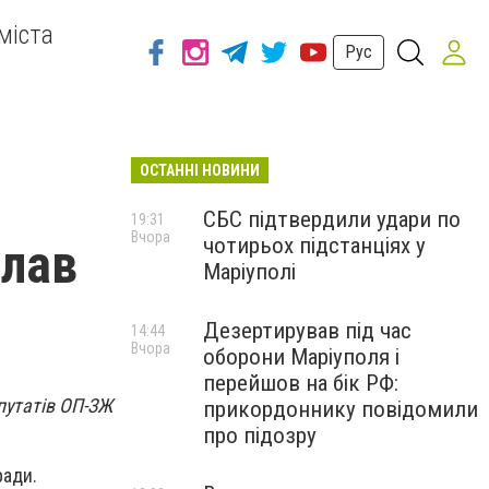
міста
Рус
ОСТАННІ НОВИНИ
СБС підтвердили удари по
19:31
Вчора
чотирьох підстанціях у
 лав
Маріуполі
Дезертирував під час
14:44
Вчора
оборони Маріуполя і
перейшов на бік РФ:
путатів ОП-ЗЖ
прикордоннику повідомили
про підозру
ради.