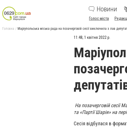
Новини
Голос міста
Редакц
Головна
Маріупольська міська рада на позачерговій сесії виключила з лав депута
11:48, 1 квітня 2022 р.
Маріупол
позачерго
депутаті
На позачерговій сесії М
та «Партії Шарія» на пер
Сесія відбулася в форма