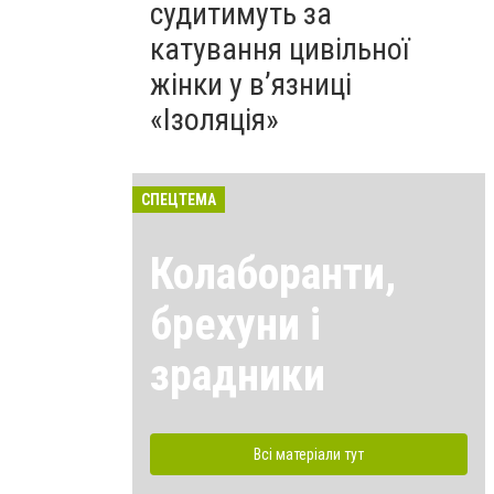
судитимуть за
катування цивільної
жінки у в’язниці
«Ізоляція»
СПЕЦТЕМА
Колаборанти,
брехуни і
зрадники
Всі матеріали тут