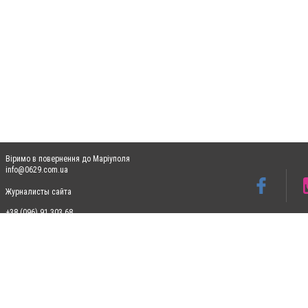
Віримо в повернення до Маріуполя
info@0629.com.ua
Журналисты сайта
+38 (096) 91 303 68
Допускається цитування матеріалів без отримання попередньої згоди 0629.com.ua за
пошукових систем гіперпосилання на цитовані статті не нижче другого абзацу в тек
Матеріали з плашками "Новини компаній", "Промо", "Партнерський матеріал", "Партнер
Реклама на сайті
Ф