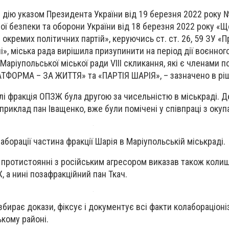
в дію указом Президента України від 19 березня 2022 року
ої безпеки та оборони України від 18 березня 2022 року «
окремих політичних партій», керуючись ст. ст. 26, 59 ЗУ «
», міська рада вирішила призупинити на період дії воєнног
 Маріупольської міської ради VIII скликання, які є членами п
ТФОРМА – ЗА ЖИТТЯ» та «ПАРТІЯ ШАРІЯ», – зазначено в ріш
лі фракція ОПЗЖ була другою за чисельністю в міськраді. 
приклад пан Іващенко, вже були помічені у співпраці з окуп
аборації частина фракції Шарія в Маріупольській міськраді.
в протистоянні з російським агресором виказав також коли
 а нині позафракційний пан Ткач.
бирає докази, фіксує і документує всі факти колабораціоні
ькому районі.