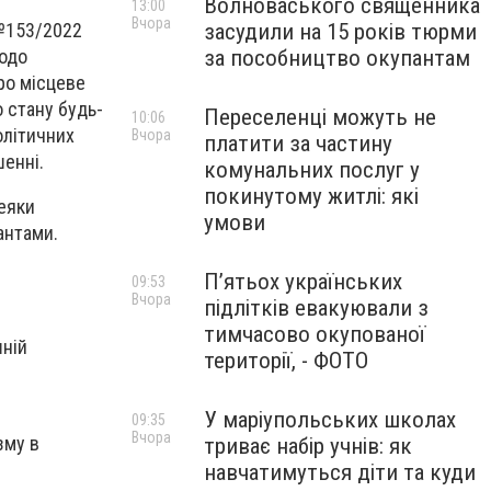
Волноваського священника
13:00
Вчора
засудили на 15 років тюрми
 №153/2022
за пособництво окупантам
Щодо
Про місцеве
о стану будь-
Переселенці можуть не
10:06
олітичних
Вчора
платити за частину
енні.
комунальних послуг у
покинутому житлі: які
Деяки
умови
антами.
П’ятьох українських
09:53
Вчора
підлітків евакуювали з
тимчасово окупованої
шній
території, - ФОТО
У маріупольських школах
09:35
Вчора
зму в
триває набір учнів: як
навчатимуться діти та куди