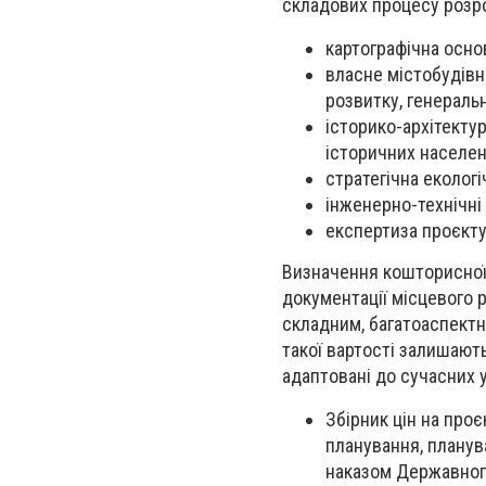
складових процесу розро
картографічна осно
власне містобудівн
розвитку, генеральн
історико-архітекту
історичних населен
стратегічна екологі
інженерно-технічні 
експертиза проєкту
Визначення кошторисної 
документації місцевого 
складним, багатоаспектн
такої вартості залишают
адаптовані до сучасних 
Збірник цін на про
планування, планув
наказом Державного