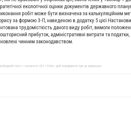
ратегічної екологічної оцінки документів державного плану
виконання робіт може бути визначена за калькуляційним м
ису за формою 3-П, наведеною в додатку 5 цієї Настанови
нтована трудомісткість даного виду робіт, вимоги положен
кошторисний прибуток, адміністративні витрати та податки,
тановлені чинним законодавством.
бхідний текст і натисніть Ctrl + Enter, щоб повідомити про це редакцію