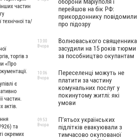
оборони Маріуполя і
 інших частин
перейшов на бік РФ:
гу
прикордоннику повідомили
 технічної та/
про підозру
Волноваського священника
13:00
Вчора
засудили на 15 років тюрми
ної
за пособництво окупантам
ів, торгів з
ни «Про
окументації.
Переселенці можуть не
10:06
Вчора
платити за частину
півлі є
комунальних послуг у
мативно
покинутому житлі: які
ї частин.
умови
х актів.
ення
П’ятьох українських
09:53
Вчора
№926) та
підлітків евакуювали з
ті окремих
тимчасово окупованої