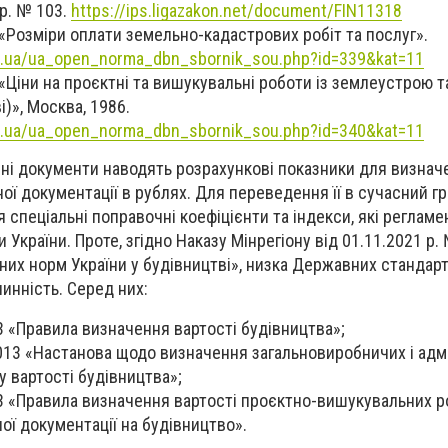
 р. № 103.
https://ips.ligazakon.net/document/FIN11318
 «Розміри оплати земельно-кадастрових робіт та послуг».
m.ua/ua_open_norma_dbn_sbornik_sou.php?id=339&kat=11
) «Ціни на проєктні та вишукувальні роботи із землеустрою 
)», Москва, 1986.
m.ua/ua_open_norma_dbn_sbornik_sou.php?id=340&kat=11
і документи наводять розрахункові показники для визнач
ої документації в рублях. Для переведення її в сучасний г
 спеціальні поправочні коефіцієнти та індекси, які реглам
країни. Проте, згідно Наказу Мінрегіону від 01.11.2021 р.
х норм України у будівництві», низка Державних стандарті
инність. Серед них:
3 «Правила визначення вартості будівництва»;
013 «Настанова щодо визначення загальновиробничих і адм
у вартості будівництва»;
3 «Правила визначення вартості проєктно-вишукувальних ро
ої документації на будівництво».