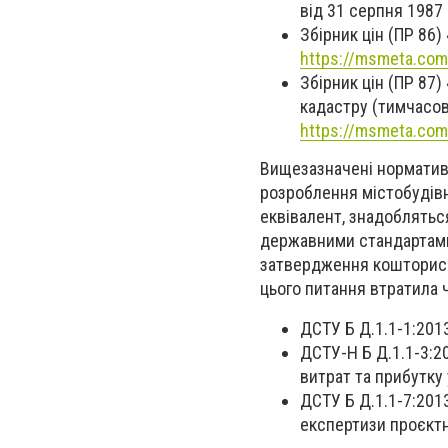
від 31 серпня 1987
Збірник цін (ПР 86)
https://msmeta.co
Збірник цін (ПР 87
кадастру (тимчасові
https://msmeta.co
Вищезазначені нормативн
розроблення містобудівн
еквівалент, знадобляться
державними стандартами У
затвердження кошторисни
цього питання втратила ч
ДСТУ Б Д.1.1-1:201
ДСТУ-Н Б Д.1.1-3:2
витрат та прибутку 
ДСТУ Б Д.1.1-7:201
експертизи проєктн