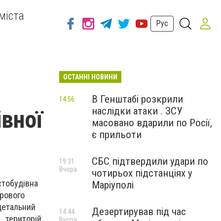
міста
Рус
ОСТАННІ НОВИНИ
я
В Генштабі розкрили
14:56
наслідки атаки . ЗСУ
івної
масовано вдарили по Росії,
є прильоти
СБС підтвердили удари по
19:31
Вчора
чотирьох підстанціях у
стобудівна
Маріуполі
орового
 детальний
Дезертирував під час
14:44
… територій
Вчора