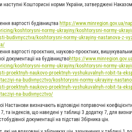
ли наступні Кошторисні норми України, затверджені Наказом
ення вартості будівництва
https://www.minregion.gov.ua/na
/pricing/koshtorysni-normy-ukrayiny/koshtorysni-normy-ukrayi
sti-budivnycztva/koshtorysni-normy-ukrayiny-nastanova-z-v
va/
ення вартості проєктних, науково-проєктних, вишукувальни
ої документації на будівництво
https://www.minregion.gov.u
/pricing/koshtorysni-normy-ukrayiny/koshtorysni-normy-ukrayi
ti-proektnyh-naukovo-proektnyh-vyshukuvalnyh-robit-ta-eks
tacziyi-na-budivnycztvo/koshtorysni-normy-ukrayiny-nastano
ti-proektnyh-naukovo-proektnyh-vyshukuvalnyh-robit-ta-eks
tacziyi-na-budivnycztvo/
ої Настанови визначають відповідні поправочні коефіцієнти
 7, та індексів, що наведені у таблиці 3 додатку 7, для визн
тобудівної документації на підставі Збірника цін.
, які не враховані у збірниках цін, зазначених у таблиці 1 до