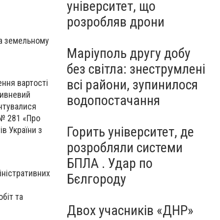
університет, що
розробляв дрони
та земельному
Маріуполь другу добу
без світла: знеструмлені
всі райони, зупинилося
ення вартості
ривневий
водопостачання
ентувалися
 № 281 «Про
Горить університет, де
в України з
розробляли системи
БПЛА . Удар по
іністративних
Бєлгороду
біт та
Двох учасників «ДНР»