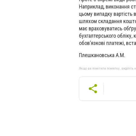
Наприклад, виконання ст
цьому випадку вартість 
шляхом складання коштор
має враховуватись обґру
бухгалтерського обліку, 
обов’язкові платежі, вс
Плешкановська А.М.
Якщо ви помітили помилку, виділіть нео