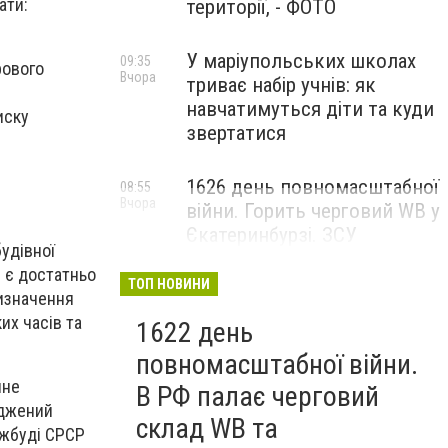
ати:
території, - ФОТО
У маріупольських школах
09:35
рового
Вчора
триває набір учнів: як
навчатимуться діти та куди
иску
звертатися
1626 день повномасштабної
08:55
Вчора
війни. Горить черговий WB у
Єкатеринбурзі. ЗСУ
удівної
атакували військові цілі у
) є достатньо
Маріуполі
ТОП НОВИНИ
визначення
их часів та
1622 день
повномасштабної війни.
нне
В РФ палає черговий
рджений
склад WB та
ржбуді СРСР