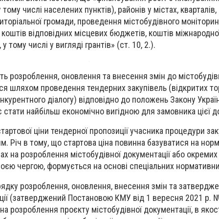
 тому числі населених пунктів), районів у містах, кварталів,
риторіальної громади, проведення містобудівного моніторин
 коштів відповідних місцевих бюджетів, коштів міжнародної
 тому числі у вигляді грантів» (ст. 10, 2.).
ть розроблення, оновлення та внесення змін до містобудів
ся шляхом проведення тендерних закупівель (відкритих торг
курентного діалогу) відповідно до положень Закону Украї
ає стати найбільш економічно вигідною для замовника цієї д
стартової ціни
тендерної пропозиції учасника процедури заку
. Річ в тому, що стартова ціна повинна базуватися на нор
х на розроблення містобудівної документації або окремих ї
своєю чергою, формується на основі спеціальних нормативни
рядку розроблення, оновлення, внесення змін та затвердж
ції (затверджений Постановою КМУ від 1 вересня 2021 р. 
а розроблення проєкту містобудівної документації, в якос