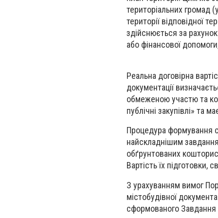
територіальних громад (у
території відповідної те
здійснюється за рахунок
або фінансової допомоги, у
Реальна
договірна
вартіс
документації визначаєть
обмеженою участю та кон
публічні закупівлі» та м
Процедура формування
найскладнішим завданням
обґрунтованих кошториса
Вартість їх підготовки, 
З урахуванням вимог По
містобудівної документа
сформованого Завдання н