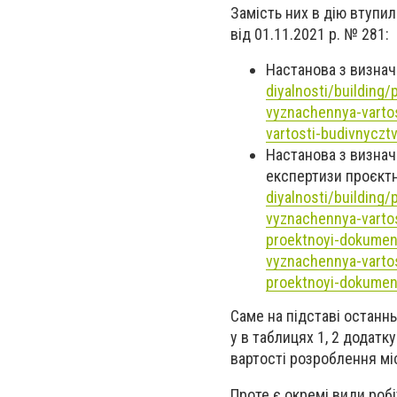
Замість них в дію втупи
від 01.11.2021 р. № 281:
Настанова
з визнач
diyalnosti/building
vyznachennya-varto
vartosti-budivnyczt
Настанова з визнач
експертизи проєктн
diyalnosti/building
vyznachennya-vartos
proektnoyi-dokumen
vyznachennya-vartos
proektnoyi-dokumen
Саме на підставі останнь
у в таблицях 1, 2 додатку
вартості розроблення міс
Проте є окремі види робіт