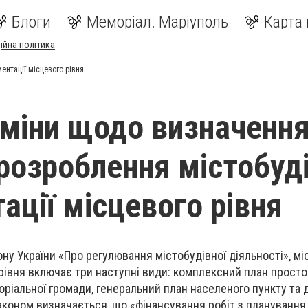
Блоги
Меморіал. Маріуполь
Карта 
ійна політика
ентації місцевого рівня
зміни щодо визначенн
 розроблення містобуд
ації місцевого рівня
ону України «Про регулювання містобудівної діяльності», мі
рівня включає три наступні види: комплексний план прост
торіальної громади, генеральний план населеного пункту та
законом визначається, що «фінансування робіт з планування