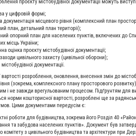
блення проєкту містобудівної документації можуть виступ
ва у цифровій формі;
а документація місцевого рівня (комплексний план просто
ий план, детальний план території);
рний опорний план для населених пунктів, включених до Сп
их місць України;
чна оцінка проєкту містобудівної документації;
заходи цивільного захисту (цивільної оборони);
 містобудівної документації.
вартості розроблення, оновлення, внесення змін до містоб
рівня (зокрема, комплексного плану просторового розвитку
им і не завжди врегульованим процесом. Підґрунтям для 
ься норми кошторисної вартості, розроблені ще за радянськ
умов. Цими документами передусім є:
єктні роботи для будівництва, зокрема його Розділ 40 «Райо
ання та забудова населених пунктів». Документ був затве
 комітету з цивільного будівництва та архітектури при Де