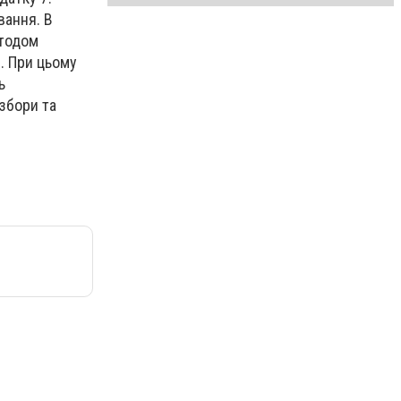
вання. В
етодом
. При цьому
ь
 збори та