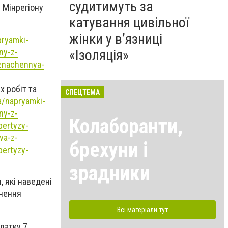
судитимуть за
 Мінрегіону
катування цивільної
жінки у в’язниці
pryamki-
«Ізоляція»
ny-z-
yznachennya-
х робіт та
СПЕЦТЕМА
a/napryamki-
ny-z-
Колаборанти,
pertyzy-
va-z-
брехуни і
pertyzy-
зрадники
, які наведені
ачення
Всі матеріали тут
датку 7.