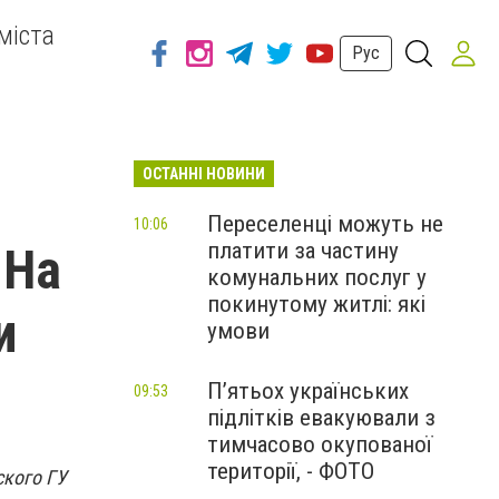
міста
Рус
ОСТАННІ НОВИНИ
Переселенці можуть не
10:06
платити за частину
 На
комунальних послуг у
покинутому житлі: які
и
умови
П’ятьох українських
09:53
підлітків евакуювали з
тимчасово окупованої
території, - ФОТО
ского ГУ