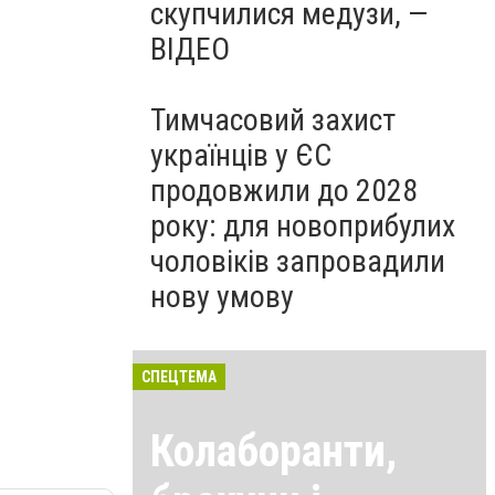
скупчилися медузи, —
ВІДЕО
Тимчасовий захист
українців у ЄС
продовжили до 2028
року: для новоприбулих
чоловіків запровадили
нову умову
СПЕЦТЕМА
Колаборанти,