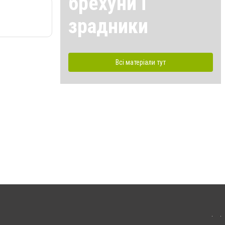
брехуни і
зрадники
Всі матеріали тут