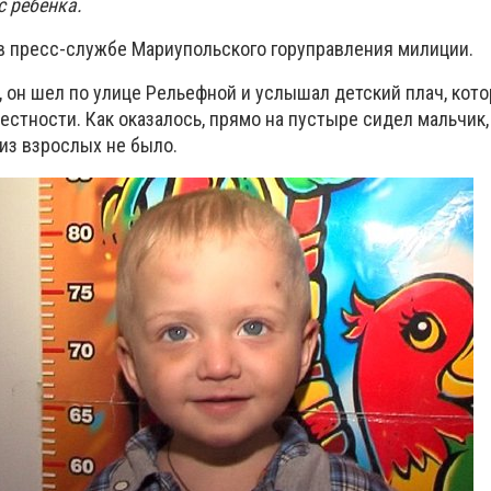
 ребенка.
в пресс-службе Мариупольского горуправления милиции.
, он шел по улице Рельефной и услышал детский плач, кот
стности. Как оказалось, прямо на пустыре сидел мальчик
о из взрослых не было.