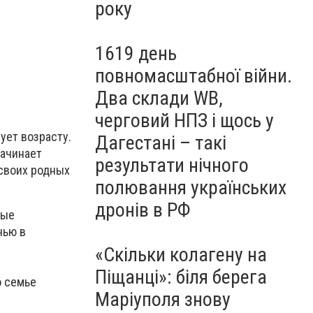
року
1619 день
повномасштабної війни.
Два склади WB,
черговий НПЗ і щось у
ует возрасту.
Дагестані – такі
начинает
результати нічного
 своих родных
полювання українських
дронів в РФ
мые
чью в
«Скільки колагену на
Піщанці»: біля берега
о семье
Маріуполя знову