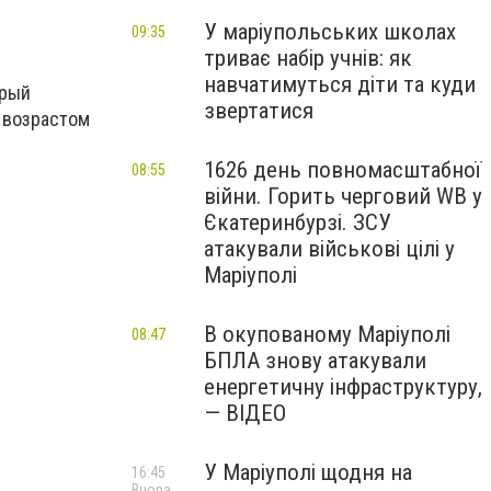
У маріупольських школах
09:35
триває набір учнів: як
навчатимуться діти та куди
орый
звертатися
, возрастом
1626 день повномасштабної
08:55
війни. Горить черговий WB у
Єкатеринбурзі. ЗСУ
атакували військові цілі у
Маріуполі
В окупованому Маріуполі
08:47
БПЛА знову атакували
енергетичну інфраструктуру,
— ВІДЕО
У Маріуполі щодня на
16:45
Вчора