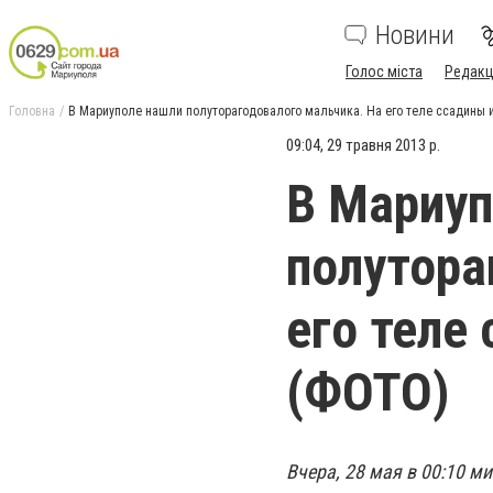
Новини
Голос міста
Редакц
Головна
В Мариуполе нашли полуторагодовалого мальчика. На его теле ссадины 
09:04, 29 травня 2013 р.
В Мариуп
полутора
его теле
(ФОТО)
Вчера, 28 мая в 00:10 