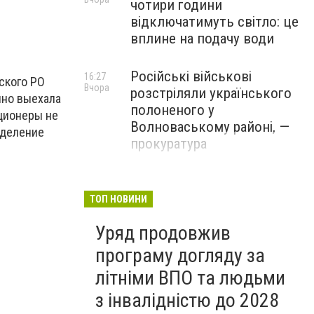
чотири години
відключатимуть світло: це
вплине на подачу води
Російські військові
16:27
ского РО
Вчора
розстріляли українського
нно выехала
полоненого у
ционеры не
Волноваському районі, —
тделение
прокуратура
У Маріуполі окупаційна
16:06
Вчора
адміністрація оскаржує
ТОП НОВИНИ
визнане російськими
Уряд продовжив
судами право власності на
житло
програму догляду за
літніми ВПО та людьми
з інвалідністю до 2028