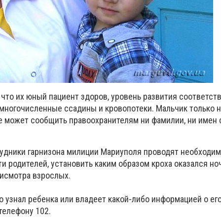
что их юный пациент здоров, уровень развития соответств
а многочисленные ссадины и кровопотеки. Мальчик только 
не может сообщить правоохранителям ни фамилии, ни имен
удники гарнизона милиции Мариуполя проводят необходи
и родителей, установить каким образом кроха оказался но
рисмотра взрослых.
о узнал ребенка или владеет какой-либо информацией о ег
телефону 102.