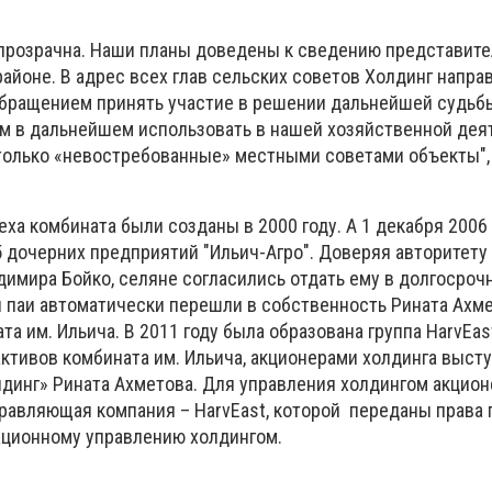
прозрачна. Наши планы доведены к сведению представит
айоне. В адрес всех глав сельских советов Холдинг напра
бращением принять участие в решении дальнейшей судьбы
м в дальнейшем использовать в нашей хозяйственной деят
олько «невостребованные» местными советами объекты", 
ха комбината были созданы в 2000 году. А 1 декабря 2006 
 5 дочерних предприятий "Ильич-Агро". Доверяя авторитет
имира Бойко, селяне согласились отдать ему в долгосроч
и паи автоматически перешли в собственность Рината Ахм
а им. Ильича. В 2011 году была образована группа HarvEas
ктивов комбината им. Ильича, акционерами холдинга высту
лдинг» Рината Ахметова. Для управления холдингом акцио
равляющая компания – HarvEast, которой переданы права 
ационному управлению холдингом.