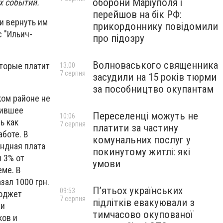
оборони Маріуполя і
х событий.
перейшов на бік РФ:
и вернуть им
прикордоннику повідомили
с "Ильич-
про підозру
Волноваського священника
оторые платит
13:00
7 серпня
засудили на 15 років тюрми
за пособництво окупантам
ком районе не
ившее
Переселенці можуть не
10:06
ь как
7 серпня
платити за частину
аботе. В
комунальних послуг у
ендная плата
покинутому житлі: які
 3% от
умови
еме. В
зал 1000 грн.
П’ятьох українських
09:53
бюджет
7 серпня
підлітків евакуювали з
 и
тимчасово окупованої
ков и