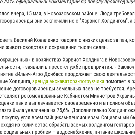
о дать официальный комментарий по поводу происходящи
лся вчера, 15 мая, в Новоазовском районе. Люди требовал
говора аренды они заключали не с "Харвист Холдингом", а 
овета Василий Коваленко говорил о низких ценах за паи, к
нии животноводства и сокращении тысяч селян.
сокращенных» в хозяйствах Харвист Холдинга в Новоазовс
льности, - заявили в пресс-службе предприятия. -
Заключ
иятие «Ильич-Агро Донбасс продолжает свою деятельност
ние Холдинга,
аренда экскаватора-погрузчика
помогает в р
чение договоров аренды земельных паев не требуется. Ар
оставляет рекомендованные Кабинетом Министров Украины
ценки пая и выплачивается своевременно и в полном объ
лата была увеличена на 75,6%. Дополнительно Холдинг ока
 покупку угля всем пайщикам-пенсионерам. Социальный 
исходя из количества обрабатываемых холдингом гектаров
е социальных проблем – водоснабжение, питание школьни