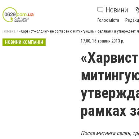
Новини
Голос міста
Редакц
Головна
«Харвист-холдинг» не согласен с митингующими селянами и утверждает, ч
17:00, 16 травня 2013 р.
НОВИНИ КОМПАНІЙ
«Харвист
митингу
утвержда
рамках з
После митинга селян, тр