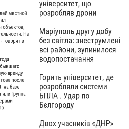
університет, що
розробляв дрони
елей местной
вил
 объектов,
Маріуполь другу добу
ельности. На
без світла: знеструмлені
- говорят в
всі райони, зупинилося
водопостачання
года
у бывшего
ную аренду
Горить університет, де
етова после
розробляли системи
t на базе
пили Группа
БПЛА . Удар по
нерами
Бєлгороду
по
Двох учасників «ДНР»