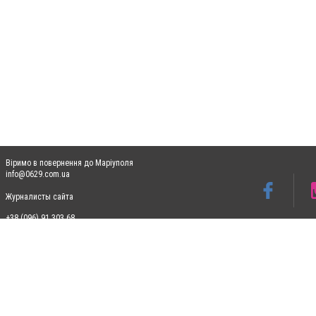
Віримо в повернення до Маріуполя
info@0629.com.ua
Журналисты сайта
+38 (096) 91 303 68
Допускається цитування матеріалів без отримання попередньої згоди 0629.com.ua за
пошукових систем гіперпосилання на цитовані статті не нижче другого абзацу в тек
Матеріали з плашками "Новини компаній", "Промо", "Партнерський матеріал", "Партнер
Реклама на сайті
Ф