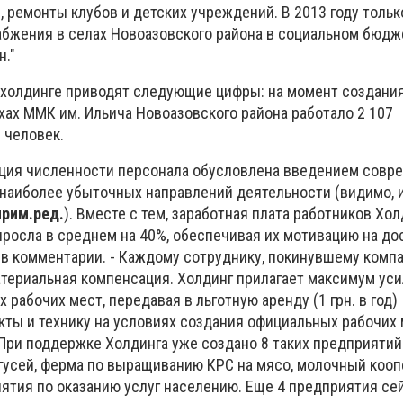
 ремонты клубов и детских учреждений. В 2013 году тольк
бжения в селах Новоазовского района в социальном бюдж
н."
в холдинге приводят следующие цифры: на момент создания
ехах ММК им. Ильича Новоазовского района работало 2 107
1 человек.
ция численности персонала обусловлена введением совр
т наиболее убыточных направлений деятельности (видимо, 
прим.ред.
). Вместе с тем, заработная плата работников Хол
росла в среднем на 40%, обеспечивая их мотивацию на д
я в комментарии. - Каждому сотруднику, покинувшему комп
териальная компенсация. Холдинг прилагает максимум уси
 рабочих мест, передавая в льготную аренду (1 грн. в год)
ты и технику на условиях создания официальных рабочих 
При поддержке Холдинга уже создано 8 таких предприятий
усей, ферма по выращиванию КРС на мясо, молочный кооп
ятия по оказанию услуг населению. Еще 4 предприятия се