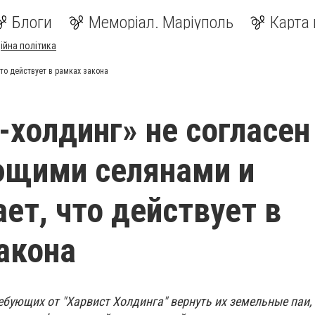
Блоги
Меморіал. Маріуполь
Карта 
ійна політика
то действует в рамках закона
-холдинг» не согласен
ющими селянами и
ет, что действует в
акона
ебующих от "Харвист Холдинга" вернуть их земельные паи,