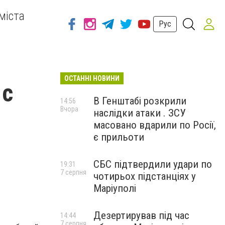
міста
Рус
ОСТАННІ НОВИНИ
 с
В Генштабі розкрили
14:56
Вчора
наслідки атаки . ЗСУ
масовано вдарили по Росії,
є прильоти
СБС підтвердили удари по
19:31
7 серпня
чотирьох підстанціях у
Маріуполі
Дезертирував під час
14:44
7 серпня