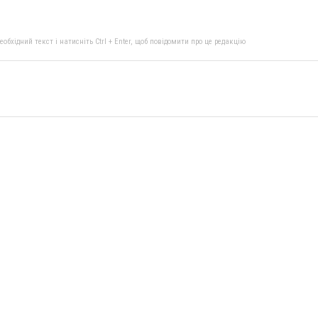
бхідний текст і натисніть Ctrl + Enter, щоб повідомити про це редакцію