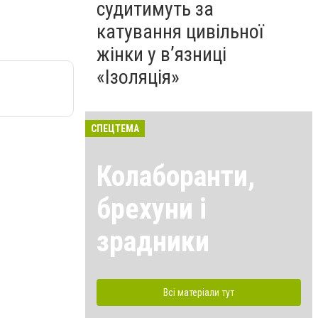
судитимуть за
катування цивільної
жінки у в’язниці
«Ізоляція»
СПЕЦТЕМА
Колаборанти,
брехуни і
зрадники
Всі матеріали тут