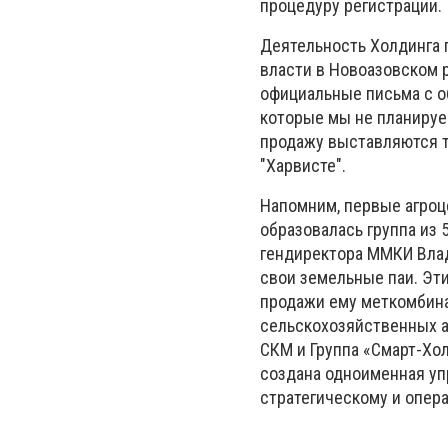
процедуру регистрации.
Деятельность Холдинга 
власти в Новоазовском р
официальные письма с о
которые мы не планируе
продажу выставляются т
"Харвисте".
Напомним, первые агроце
образовалась группа из
гендиректора ММКИ Влад
свои земельные паи. Эт
продажи ему меткомбинат
сельскохозяйственных а
СКМ и Группа «Смарт-Хо
создана одноименная уп
стратегическому и опер