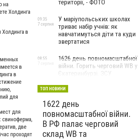
території, - ФОТО
о на
ете Холдинга
У маріупольських школах
09:35
7 серпня
триває набір учнів: як
 Холдинга в
навчатимуться діти та куди
звертатися
1626 день повномасштабної
еменных
08:55
7 серпня
війни. Горить черговий WB у
имеется в
Єкатеринбурзі. ЗСУ
динга в
атакували військові цілі у
остижение
Маріуполі
анию,
ТОП НОВИНИ
лий для
1622 день
мест для
повномасштабної війни.
: свиноферма,
В РФ палає черговий
ератив, две
склад WB та
йчас проходят