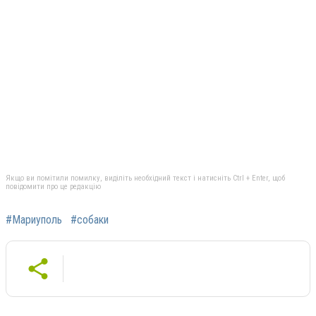
Якщо ви помітили помилку, виділіть необхідний текст і натисніть Ctrl + Enter, щоб
повідомити про це редакцію
#Мариуполь
#собаки