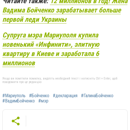
Читайте также:
12 миллионов в год! Жена
Вадима Бойченко зарабатывает больше
первой леди Украины
Супруга мэра Мариуполя купила
новенький «Инфинити», элитную
квартиру в Киеве и заработала 6
миллионов
Якщо ви помітили помилку, виділіть необхідний текст і натисніть Ctrl + Enter, щоб
повідомити про це редакцію
#Мариуполь
#Бойченко
#декларация
#ГалинаБойченко
#ВадимБойченко
#мэр