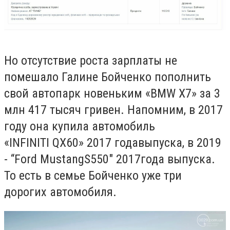
Но отсутствие роста зарплаты не
помешало Галине Бойченко пополнить
свой автопарк новеньким «
BMW X
7» за 3
млн 417 тысяч гривен. Напомним, в 2017
году она купила автомобиль
«
INFINITI QX
60» 2017 года
выпуска, в 2019
- “
Ford
Mustang
S
550" 2017
года выпуска.
То есть в семье Бойченко уже три
дорогих автомобиля.