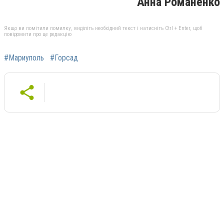
Анна Романенко
Якщо ви помітили помилку, виділіть необхідний текст і натисніть Ctrl + Enter, щоб
повідомити про це редакцію
#Мариуполь
#Горсад