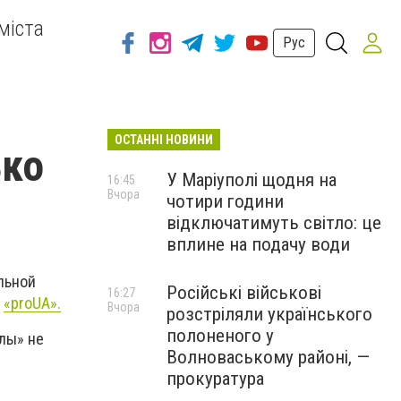
міста
Рус
ОСТАННІ НОВИНИ
ько
У Маріуполі щодня на
16:45
Вчора
чотири години
відключатимуть світло: це
вплине на подачу води
льной
Російські військові
16:27
т
«proUA».
Вчора
розстріляли українського
полоненого у
алы» не
Волноваському районі, —
прокуратура