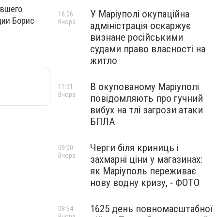
ывшего
У Маріуполі окупаційна
16:06
ции Борис
Вчора
адміністрація оскаржує
визнане російськими
судами право власності на
житло
В окупованому Маріуполі
11:21
Вчора
повідомляють про гучний
вибух на тлі загрози атаки
БПЛА
Черги біля криниць і
09:00
Вчора
захмарні ціни у магазинах:
як Маріуполь переживає
нову водну кризу, - ФОТО
1625 день повномасштабної
08:54
Вчора