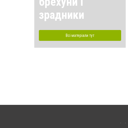
брехуни і
зрадники
Всі матеріали тут