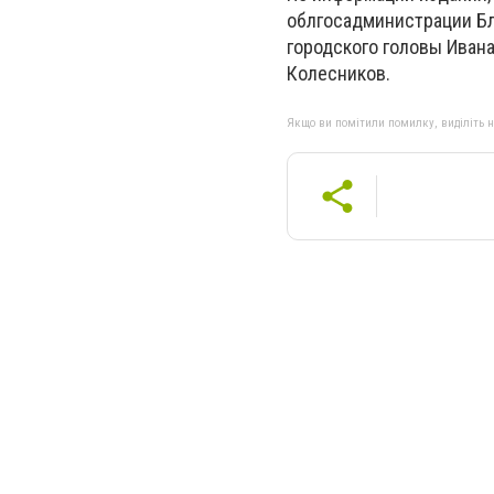
облгосадминистрации Бл
городского головы Иван
Колесников.
Якщо ви помітили помилку, виділіть нео