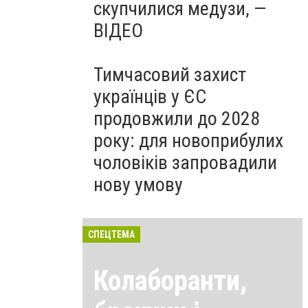
скупчилися медузи, —
ВІДЕО
Тимчасовий захист
українців у ЄС
продовжили до 2028
року: для новоприбулих
чоловіків запровадили
нову умову
СПЕЦТЕМА
Колаборанти,