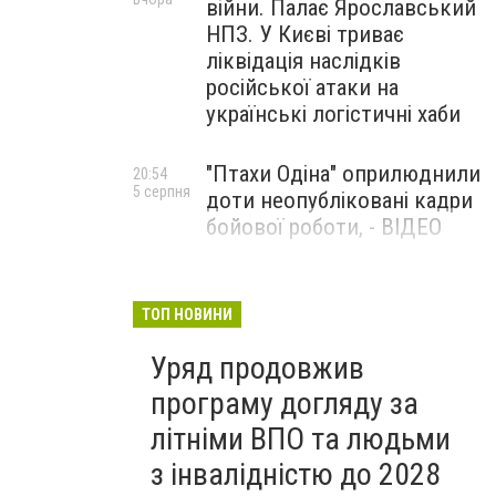
війни. Палає Ярославський
НПЗ. У Києві триває
ліквідація наслідків
російської атаки на
українські логістичні хаби
"Птахи Одіна" оприлюднили
20:54
5 серпня
доти неопубліковані кадри
бойової роботи, - ВІДЕО
Маріуполець Андрій
17:15
5 серпня
Бєдняков зіграє тата
ТОП НОВИНИ
Петрика П’яточкина у
Уряд продовжив
новому українському
фільмі, - ФОТО
програму догляду за
літніми ВПО та людьми
з інвалідністю до 2028