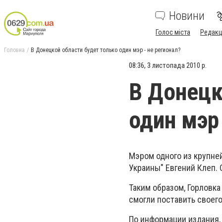
Новини
Голос міста
Редакц
Головна
В Донецкой области будет только один мэр - не регионал?
08:36, 3 листопада 2010 р.
В Донецк
один мэр 
Мэром одного из крупне
Украины" Евгений Клеп.
Таким образом, Горловка
смогли поставить своего
По информации издания,