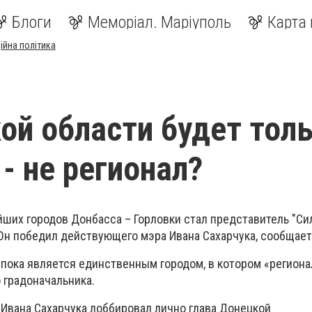
Блоги
Меморіал. Маріуполь
Карта 
ійна політика
ой области будет тол
- не регионал?
йших городов Донбасса – Горловки стал представитель "Си
 Он победил действующего мэра Ивана Сахарчука, сообщае
 пока является единственным городом, в котором «регион
 градоначальника.
 Ивана Сахарчука лоббировал лично глава Донецкой