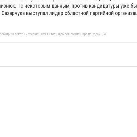
изнюк. По некоторым данным, против кандидатуры уже б
а Сахарчука выступал лидер областной партийной организа
бхідний текст і натисніть Ctrl + Enter, щоб повідомити про це редакцію