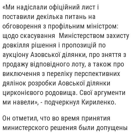
«Ми надіслали офіційний лист і
поставили декілька питань на
обговорення з профільним міністром:
щодо скасування Миністерством захисту
довкілля рішення і пропозицій по
аукціону Азовської ділянки, про зняття з
продажу відповідного лоту, а також про
виключення з переліку перспективних
дялінок розробки Аовської ділянки
цирконієвого родовища. Свої аргументи
ми навели», - подчеркнул Кириленко.
Он отметил, что во время принятия
министерского решения были допущены