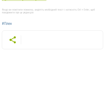
Якщо ви помітили помилку, виділіть необхідний текст і натисніть Ctrl + Enter, щоб
повідомити про це редакцію
#Плен