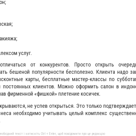
он;
рская;
акияжа;
лексом услуг.
отличаться от конкурентов. Просто открыть очеред
ать бешеной популярности бесполезно. Клиента надо за
исконтные карты, бесплатные мастер-классы по суббота
 постоянных клиентов. Можно оформить салон в индон
лав фирменной «фишкой» плетение косичек.
крываются, не успев открыться. Это только подтверждает 
знеса необходимо учитывать целый комплекс существенн
.
бхідний текст і натисніть Ctrl + Enter, щоб повідомити про це редакцію