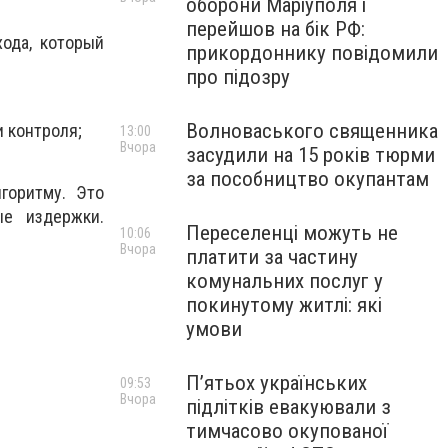
оборони Маріуполя і
перейшов на бік РФ:
ода, который
прикордоннику повідомили
про підозру
Волноваського священника
и контроля;
13:00
Вчора
засудили на 15 років тюрми
за пособництво окупантам
горитму. Это
ые издержки.
Переселенці можуть не
10:06
Вчора
платити за частину
комунальних послуг у
покинутому житлі: які
умови
П’ятьох українських
09:53
Вчора
підлітків евакуювали з
тимчасово окупованої