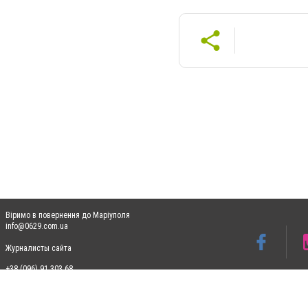
Віримо в повернення до Маріуполя
info@0629.com.ua
Журналисты сайта
+38 (096) 91 303 68
Допускається цитування матеріалів без отримання попередньої згоди 0629.com.ua за
пошукових систем гіперпосилання на цитовані статті не нижче другого абзацу в тек