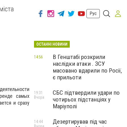
міста
Рус
ОСТАННІ НОВИНИ
В Генштабі розкрили
14:56
наслідки атаки . ЗСУ
масовано вдарили по Росії,
є прильоти
деятельности
СБС підтвердили удари по
19:31
тренде самых
Вчора
чотирьох підстанціях у
ается и сразу
Маріуполі
Дезертирував під час
14:44
Вчора