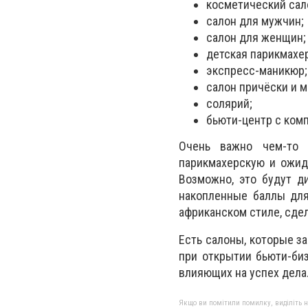
косметический сал
салон для мужчин;
салон для женщин;
детская парикмахе
экспресс-маникюр;
салон причёски и м
солярий;
бьюти-центр с комп
Очень важно чем-то 
парикмахерскую и ожид
Возможно, это будут д
накопленные баллы для
африканском стиле, сде
Есть салоны, которые за
при открытии бьюти-би
влияющих на успех дела
Якщо ви помітили помилку, виділіть нео