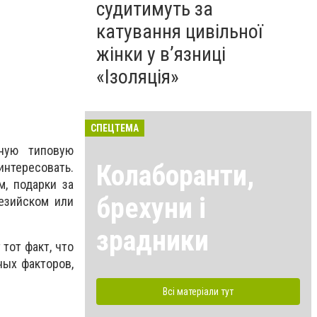
судитимуть за
катування цивільної
жінки у в’язниці
«Ізоляція»
СПЕЦТЕМА
ную типовую
Колаборанти,
интересовать.
м, подарки за
брехуни і
езийском или
зрадники
тот факт, что
ых факторов,
Всі матеріали тут