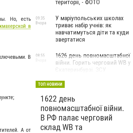
території, - ФОТО
У маріупольських школах
ы. Но, есть
09:35
Вчора
триває набір учнів: як
кмахерской в
навчатимуться діти та куди
звертатися
1626 день повномасштабної
08:55
ключевыми. В
Вчора
війни. Горить черговий WB у
Єкатеринбурзі. ЗСУ
атакували військові цілі у
Маріуполі
ТОП НОВИНИ
1622 день
ункте;
повномасштабної війни.
В РФ палає черговий
склад WB та
ителей. А от