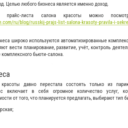
од. Целью любого бизнеса является именно доход.
ния
прайс-листа салона красоты
можно посмотре
.com/ru/blog/russkij-prajs-list-salona-krasoty-pravila-i-sekr
знеса широко используются
автоматизированные комплек
яют вести планирование, развитие, учёт, контроль деяте
е комплексного бьюти-салона.
еса
 красоты давно перестала состоять только из пари
ес включает в себя огромное количество услуг, к
ости от того, что планируется предлагать, выбирают тип б
рская;