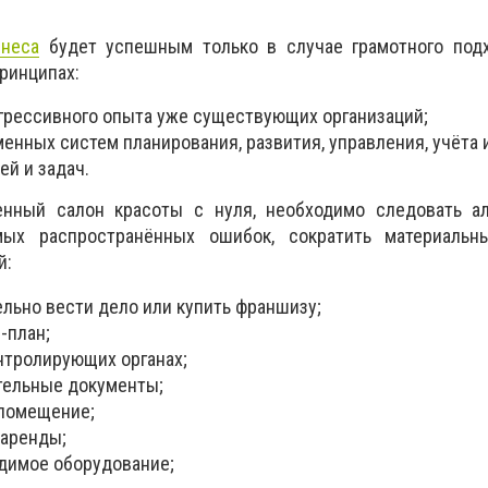
знеса
будет успешным только в случае грамотного подх
ринципах:
грессивного опыта уже существующих организаций;
нных систем планирования, развития, управления, учёта 
ей и задач.
нный салон красоты с нуля, необходимо следовать ал
ых распространённых ошибок, сократить материальн
й:
льно вести дело или купить франшизу;
-план;
онтролирующих органах;
тельные документы;
помещение;
 аренды;
димое оборудование;