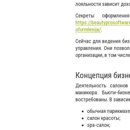
лояльности зависит дох
Секреты оформле
https://beautyprosoftware
oformlenija/
.
Сейчас для ведения би
управления
. Они позвол
организации, в том числ
Концепция бизн
Деятельность салонов
маникюра. Бьюти-бизн
востребованы. В зависим
обычная парикмахе
салон красоты;
spa-салон;