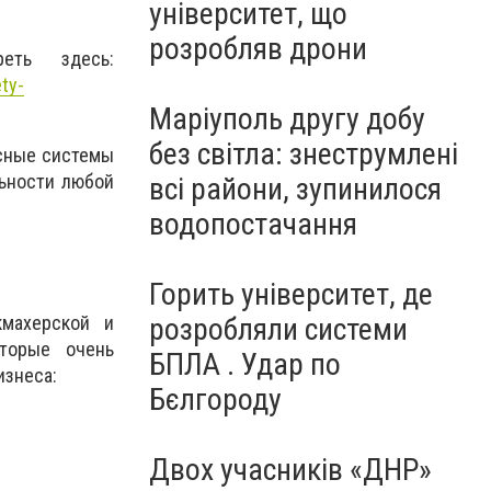
університет, що
розробляв дрони
ть здесь:
ety-
Маріуполь другу добу
без світла: знеструмлені
сные системы
льности любой
всі райони, зупинилося
водопостачання
Горить університет, де
кмахерской и
розробляли системи
оторые очень
БПЛА . Удар по
изнеса:
Бєлгороду
Двох учасників «ДНР»