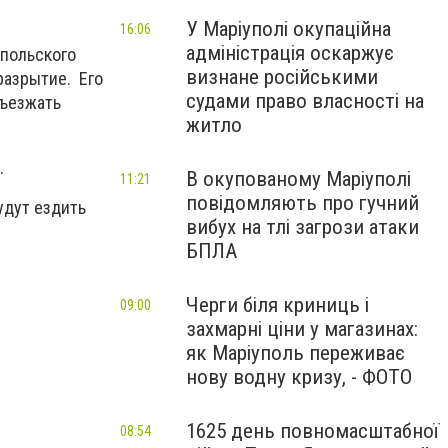
У Маріуполі окупаційна
16:06
адміністрація оскаржує
упольского
визнане російськими
разрытие. Его
судами право власності на
бъезжать
житло
.
В окупованому Маріуполі
11:21
повідомляють про гучний
удут ездить
вибух на тлі загрози атаки
БПЛА
Черги біля криниць і
09:00
захмарні ціни у магазинах:
як Маріуполь переживає
нову водну кризу, - ФОТО
1625 день повномасштабної
08:54