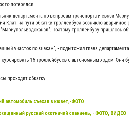
осто потерялся.
альник департамента по вопросам транспорта и связи Мари
ий Клат, на пути обкатки троллейбуса возникло аварийное 
 "Мариупольводоканал". Поэтому троллейбусу пришлось о
нный участок по знакам", - подытожил глава департамента
т курсировать 15 троллейбусов с автономным ходом. Они б
сы проходят обкатку.
ий автомобиль съехал в кювет,-ФОТО
охищенный русский охотничий спаниель, - ФОТО, ВИДЕО