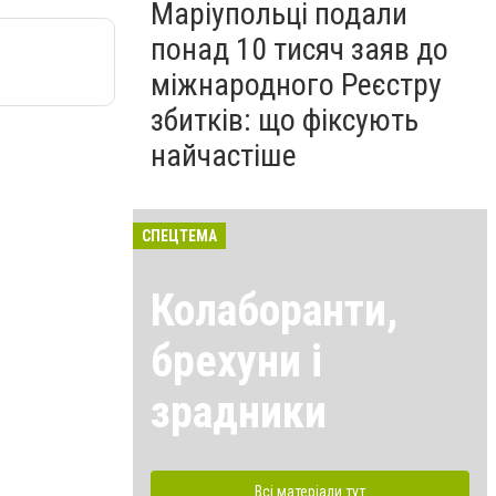
Маріупольці подали
понад 10 тисяч заяв до
міжнародного Реєстру
збитків: що фіксують
найчастіше
СПЕЦТЕМА
Колаборанти,
брехуни і
зрадники
Всі матеріали тут