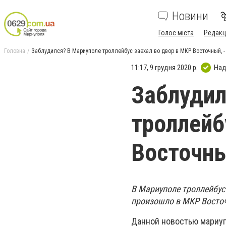
Новини
Голос міста
Редакц
Головна
Заблудился? В Мариуполе троллейбус заехал во двор в МКР Восточный, 
11:17, 9 грудня 2020 р.
Над
Заблудил
троллейб
Восточны
В Мариуполе троллейбус
произошло в МКР Восто
Данной новостью мариуп