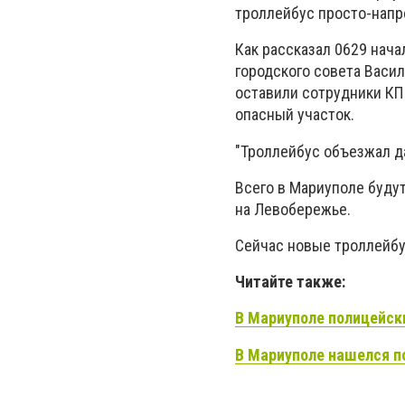
троллейбус просто-напр
Как рассказал 0629 нач
городского совета Васил
оставили сотрудники КП
опасный участок.
"Троллейбус объезжал да
Всего в Мариуполе буду
на Левобережье.
Сейчас новые троллейбу
Читайте также:
В Мариуполе полицейск
В Мариуполе нашелся п