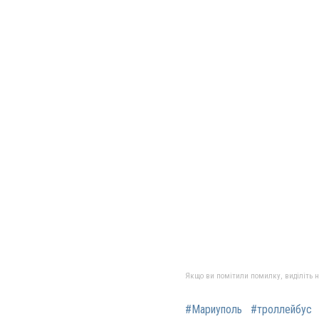
Якщо ви помітили помилку, виділіть нео
#Мариуполь
#троллейбус