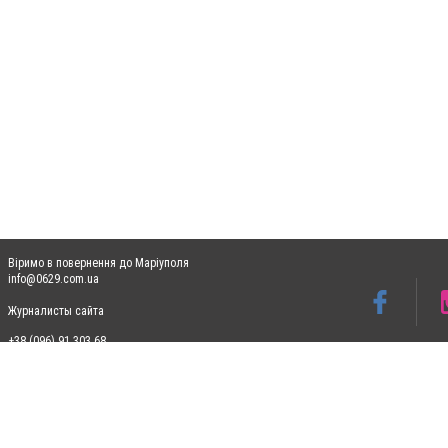
Віримо в повернення до Маріуполя
info@0629.com.ua
Журналисты сайта
+38 (096) 91 303 68
Допускається цитування матеріалів без отримання попередньої згоди 0629.com.ua за
пошукових систем гіперпосилання на цитовані статті не нижче другого абзацу в тек
Матеріали з плашками "Новини компаній", "Промо", "Партнерський матеріал", "Партнер