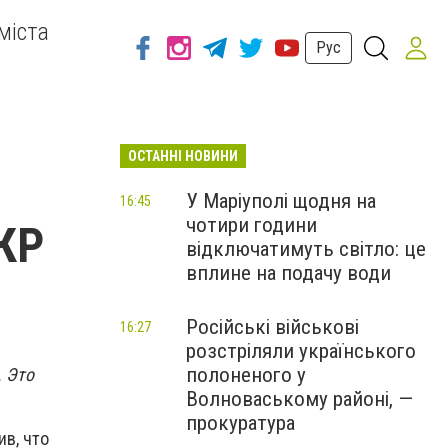
міста
Рус
ОСТАННІ НОВИНИ
У Маріуполі щодня на
16:45
чотири години
МКР
відключатимуть світло: це
вплине на подачу води
Російські військові
16:27
розстріляли українського
полоненого у
. Это
Волноваському районі, —
прокуратура
в, что