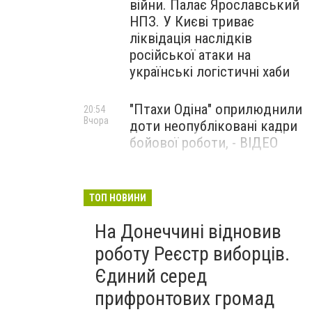
війни. Палає Ярославський
НПЗ. У Києві триває
ліквідація наслідків
російської атаки на
українські логістичні хаби
"Птахи Одіна" оприлюднили
20:54
Вчора
доти неопубліковані кадри
бойової роботи, - ВІДЕО
Маріуполець Андрій
17:15
Вчора
Бєдняков зіграє тата
ТОП НОВИНИ
Петрика П’яточкина у
На Донеччині відновив
новому українському
фільмі, - ФОТО
роботу Реєстр виборців.
Єдиний серед
прифронтових громад