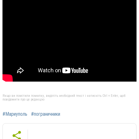
Якщо ви помітили помилку, виділіть необхідний текст і натисніть Ctrl + Enter, щоб
повідомити про це редакцію
#Мариуполь
#пограничники