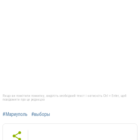
Якщо ви помітили помилку, виділіть необхідний текст і натисніть Ctrl + Enter, щоб
повідомити про це редакцію
#Мариуполь
#выборы