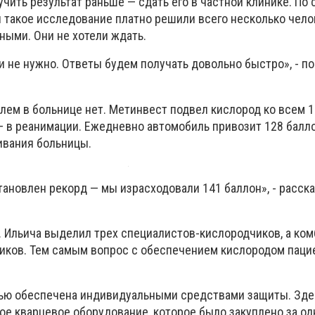
ить результат раньше — сдать его в частной клинике. По
и такое исследование платно решили всего несколько чело
ыми. Они не хотели ждать.
и не нужно. Ответы будем получать довольно быстро», - п
лем в больнице нет. Метинвест подвел кислород ко всем 1
 — в реанимации. Ежедневно автомобиль привозит 128 балл
ивания больницы.
тановлен рекорд — мы израсходовали 141 баллон», - расск
. Ильича выделил трех специалистов-кислородчиков, а ко
зчиков. Тем самым вопрос с обеспечением кислородом паци
тью обеспечена индивидуальными средствами защиты. Зде
ое кварцевое оборудование, которое было закуплено за о