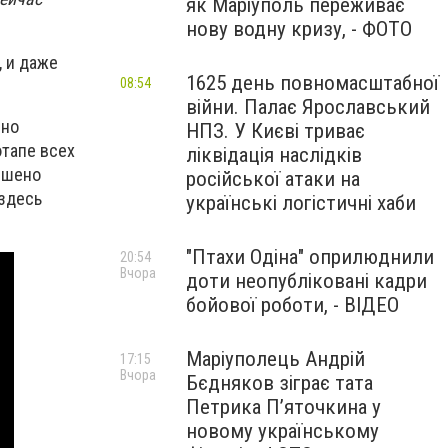
як Маріуполь переживає
нову водну кризу, - ФОТО
, и даже
1625 день повномасштабної
08:54
війни. Палає Ярославський
ено
НПЗ. У Києві триває
тапе всех
ліквідація наслідків
ешено
російської атаки на
 здесь
українські логістичні хаби
"Птахи Одіна" оприлюднили
20:54
Вчора
доти неопубліковані кадри
бойової роботи, - ВІДЕО
Маріуполець Андрій
17:15
Вчора
Бєдняков зіграє тата
Петрика П’яточкина у
новому українському