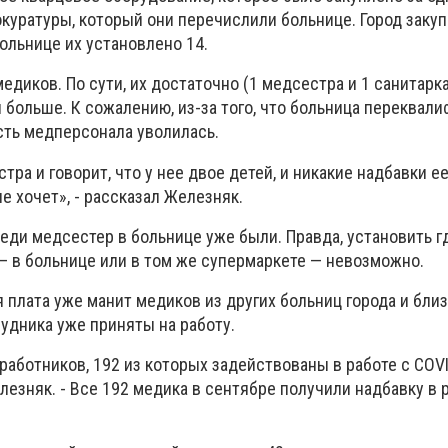
куратуры, который они перечислили больнице. Город закуп
больнице их установлено 14.
медиков. По сути, их достаточно (1 медсестра и 1 санитарка
ы больше. К сожалению, из-за того, что больница переквал
асть медперсонала уволилась.
тра и говорит, что у нее двое детей, и никакие надбавки ее
не хочет», - рассказал Железняк.
еди медсестер в больнице уже были. Правда, установить г
— в больнице или в том же супермаркете — невозможно.
я плата уже манит медиков из других больниц города и бл
удника уже приняты на работу.
 работников, 192 из которых задействованы в работе с СOVI
езняк. - Все 192 медика в сентябре получили надбавку в 