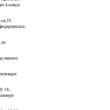
ил 4 новых
 на 25
ифицировалась
 не
де именно
излежащих
D-19, -
размере