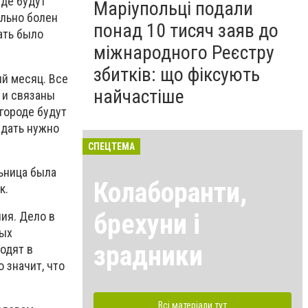
Где будут
Маріупольці подали
ально болен
понад 10 тисяч заяв до
ать было
міжнародного Реєстру
збитків: що фіксують
ый месяц. Все
найчастіше
 и связаны
 городе будут
ждать нужно
СПЕЦТЕМА
льница была
Колаборанти,
к.
брехуни і
ия. Дело в
ных
зрадники
одят в
 значит, что
Всі матеріали тут