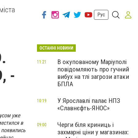
міста
Рус
ОСТАННІ НОВИНИ
.
В окупованому Маріуполі
11:21
повідомляють про гучний
, -
вибух на тлі загрози атаки
БПЛА
У Ярославлі палає НПЗ
10:19
«Славнєфть-ЯНОС»
усом уже
местился в
Черги біля криниць і
09:00
 появились
захмарні ціни у магазинах:
сейчас