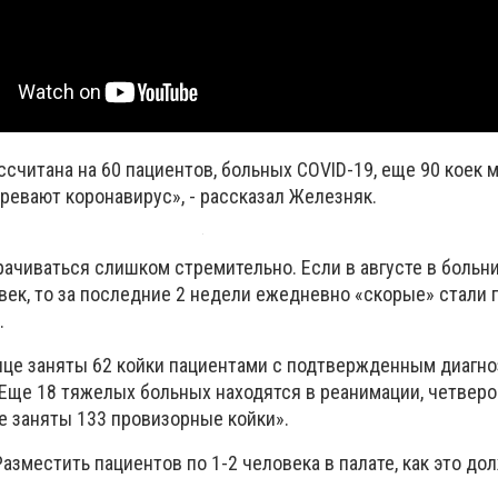
считана на 60 пациентов, больных СOVID-19, еще 90 коек м
озревают коронавирус», - рассказал Железняк.
рачиваться слишком стремительно. Если в августе в больн
век, то за последние 2 недели ежедневно «скорые» стали 
.
ице заняты 62 койки пациентами с подтвержденным диагноз
 Еще 18 тяжелых больных находятся в реанимации, четверо
е заняты 133 провизорные койки».
азместить пациентов по 1-2 человека в палате, как это дол