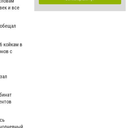
 словам
век и все
ообещал
6 койкам в
онов с
азал
мбинат
ентов
сь
днодневный