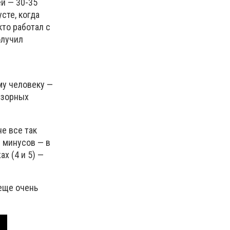
й — 30-35
сте, когда
кто работал с
олучил
му человеку —
изорных
е все так
з минусов — в
ах (4 и 5) —
 еще очень