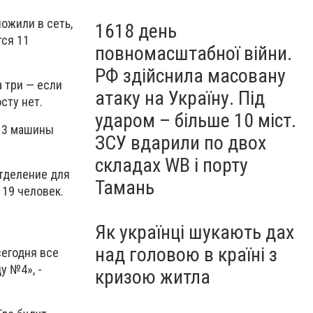
ожили в сеть,
1618 день
тся 11
повномасштабної війни.
РФ здійснила масовану
а три — если
атаку на Україну. Під
сту нет.
ударом – більше 10 міст.
и 3 машины
ЗСУ вдарили по двох
складах WB і порту
тделение для
Тамань
 19 человек.
Як українці шукають дах
над головою в країні з
сегодня все
у №4», -
кризою житла