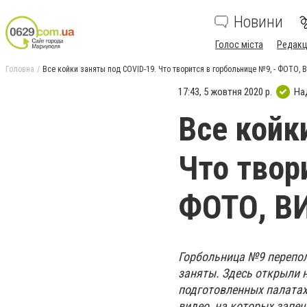
Новини
Голос міста
Редакц
Головна
Все койки заняты под СOVID-19. Что творится в горбольнице №9, - ФОТО,
17:43, 5 жовтня 2020 р.
На
Все койк
Что твор
ФОТО, В
Горбольница №9 перепол
заняты. Здесь открыли н
подготовленных палатах
видео, на которых запеч