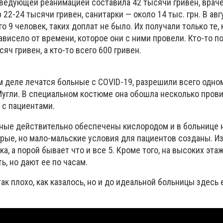
аведующей реанимацией составила 42 тысячи гривен, враче
22-24 тысячи гривен, санитарки — около 14 тыс. грн. В авгу
 9 человек, таких доплат не было. Их получали только те, 
висело от времени, которое они с ними провели. Кто-то п
яч гривен, а кто-то всего 600 гривен.
м деле лечатся больные с СOVID-19, разрешили всего одно
угли. В специальном костюме она обошла несколько пров
 с пациентами.
ьные действительно обеспечены кислородом и в больнице н
арые, но мало-мальские условия для пациентов созданы. И
ка, а порой бывает что и все 5. Кроме того, на высоких этаж
ь, но дают ее по часам.
так плохо, как казалось, но и до идеальной больницы здесь