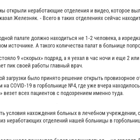
 мы открыли неработающие отделения и видео, которое выл
сказал Железняк. - Всего в таких отделениях сейчас находи
 одной палате должно находиться не 1-2 человека, а изредк
ном источнике. А такого количества палат в больнице попро
 стояло 9 «скорых» подряд, а я уехал в час ночи и еще 2 ил
ет пик своей работы главный врач.
ой загрузки было принято решение открыть провизорное о
 на СOVID-19 в горбольнице №4, где уже вчера находилось
» везет всех пациентов с подозрением именно туда.
ить условия нахождения больных в лечебном учреждении, 
 из неработающих отделений нашей больницы в горбольниц