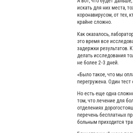
А вот, что будет дальше
искать для них места, т
коронавирусом, от тех, 
крайне сложно.
Как оказалось, лаборато
это время все исследов
задержки результатов. К
делать исследования то
не более 2-3 дней.
«Было такое, что мы опл
перегружена. Один тест с
Но есть еще одна сложно
том, что лечение для бо
отделениях дорогостоящи
перечень бесплатных пре
больным приходится трат