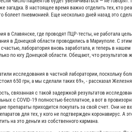
, если число пациентов будет увеличиваться — не говорят. 
оже загадка. В настоящее время важно отделить тех, кто ре
кто болеет пневмонией. Еще несколько дней назад это сдел
рия в Славянске, где проводят ПЦР-тесты, не работала цел
ания в Донецкой области проводились в Мариуполе. С этим
 счастью, лаборатория вновь заработала, и теперь в нашем
лько по югу Донецкой области. Обещают, что результатов 
атили исследования в частной лаборатории, поскольку бо
тоил 650 грн, а мы сделали таких 69», - рассказал Железня
сть, связанная с такой задержкой результатов исследован
льных с СOVID-19 полностью бесплатное, а вот в провизор
е препараты приходится покупать за свой счет. Они не вх
паратов для тех, у кого не подтвержден коронавирус. А это
ить на это деньги из собственного кармана.