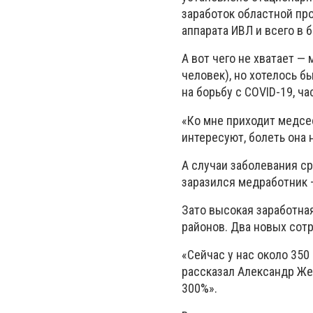
заработок областной про
аппарата ИВЛ и всего в 
А вот чего не хватает — 
человек), но хотелось б
на борьбу с СOVID-19, ч
«Ко мне приходит медсес
интересуют, болеть она 
А случаи заболевания ср
заразился медработник 
Зато высокая заработна
районов. Два новых сотр
«Сейчас у нас около 350
рассказал Александр Жел
300%».