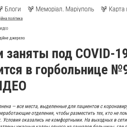
Блоги
Меморіал. Маріуполь
Карта 
ійна політика
 ВИДЕО
дійне джерело
и заняты под СOVID-19
ится в горбольнице №9
ИДЕО
нена — все места, выделенные для пациентов с коронавир
еработающие отделения, чтобы разместить тех, кто не по
. Условия оказались не комфортными. На выходных в сети
атлены ужасные кадры одного из санузлов больницы, где 