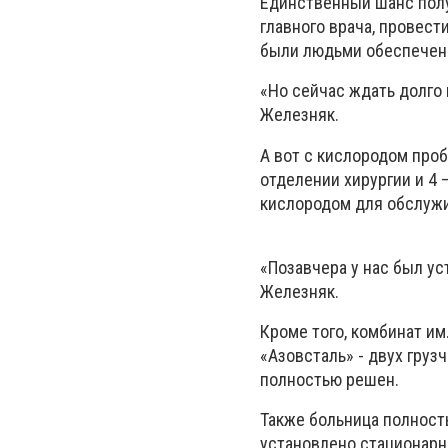
Единственный шанс получ
главного врача, провест
были людьми обеспеченн
«Но сейчас ждать долго 
Железняк.
А вот с кислородом проб
отделении хирургии и 4
кислородом для обслуж
«Позавчера у нас был ус
Железняк.
Кроме того, комбинат им
«Азовсталь» - двух гру
полностью решен.
Также больница полнос
установлено стационарн