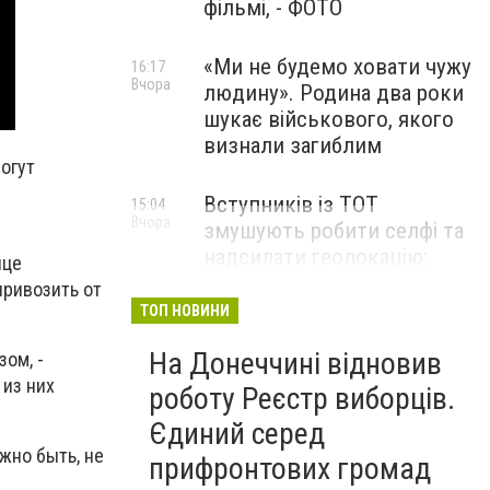
фільмі, - ФОТО
«Ми не будемо ховати чужу
16:17
Вчора
людину». Родина два роки
шукає військового, якого
визнали загиблим
огут
Вступників із ТОТ
15:04
Вчора
змушують робити селфі та
надсилати геолокацію:
ице
правозахисники звернулися
привозить от
до МОН
ТОП НОВИНИ
На Донеччині відновив
ом, -
 из них
роботу Реєстр виборців.
Єдиний серед
жно быть, не
прифронтових громад