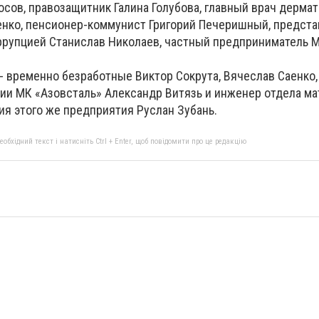
осов, правозащитник Галина Голубова, главный врач дерма
нко, пенсионер-коммунист Григорий Печеришный, предста
оррупцией Станислав Николаев, частный предприниматель 
- временно безработные Виктор Сокрута, Вячеслав Саенко,
ии МК «Азовсталь» Александр Витязь и инженер отдела ма
ия этого же предприятия Руслан Зубань.
бхідний текст і натисніть Ctrl + Enter, щоб повідомити про це редакцію