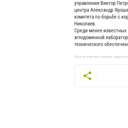
управления Виктор Петр
центра Александр Яроше
комитета по борьбе с к
Николаев.
Среди менее известных 
аглодоменной лаборатор
технического обеспечен
Якщо ви помітили помилку, виділіть нео