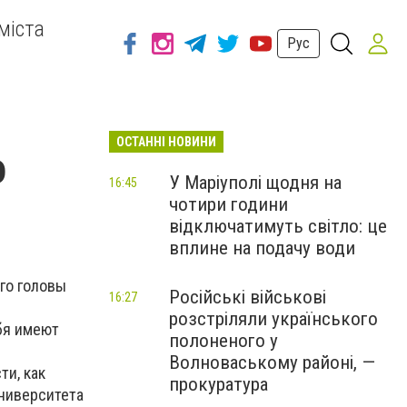
міста
Рус
ОСТАННІ НОВИНИ
о
У Маріуполі щодня на
16:45
чотири години
відключатимуть світло: це
вплине на подачу води
го головы
Російські військові
16:27
розстріляли українського
бя имеют
полоненого у
Волноваському районі, —
ти, как
прокуратура
университета