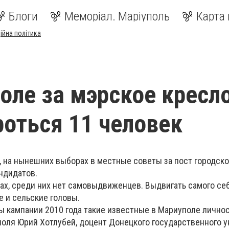
Блоги
Меморіал. Маріуполь
Карта 
ійна політика
оле за мэрское кресл
роться 11 человек
, на нынешних выборах в местные советы за пост городско
ндидатов.
рах, среди них нет самовыдвиженцев. Выдвигать самого се
е и сельские головы.
 кампании 2010 года такие известные в Мариуполе личнос
поля Юрий Хотлубей, доцент Донецкого государственного 