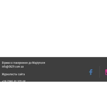
Віримо в повернення до Маріуполя
info@0629.com.ua
Журналисты сайта
+38 (096) 91 303 68
Допускається цитування матеріалів без отримання попередньої згоди 0629.com.ua за
пошукових систем гіперпосилання на цитовані статті не нижче другого абзацу в тек
Матеріали з плашками "Новини компаній", "Промо", "Партнерський матеріал", "Партнер