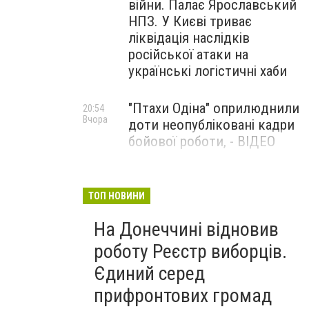
війни. Палає Ярославський
НПЗ. У Києві триває
ліквідація наслідків
російської атаки на
українські логістичні хаби
"Птахи Одіна" оприлюднили
20:54
Вчора
доти неопубліковані кадри
бойової роботи, - ВІДЕО
Маріуполець Андрій
17:15
Вчора
Бєдняков зіграє тата
ТОП НОВИНИ
Петрика П’яточкина у
На Донеччині відновив
новому українському
фільмі, - ФОТО
роботу Реєстр виборців.
Єдиний серед
прифронтових громад