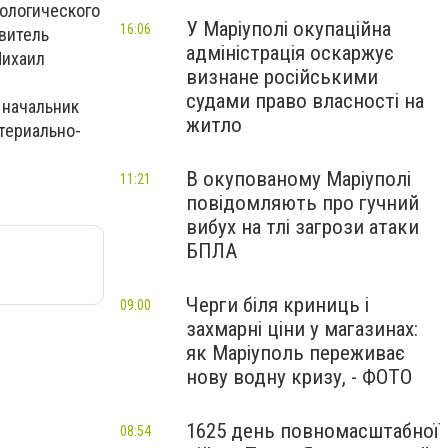
тологического
У Маріуполі окупаційна
16:06
витель
адміністрація оскаржує
Михаил
визнане російськими
судами право власності на
 начальник
житло
териально-
В окупованому Маріуполі
11:21
повідомляють про гучний
вибух на тлі загрози атаки
БПЛА
Черги біля криниць і
09:00
захмарні ціни у магазинах:
як Маріуполь переживає
нову водну кризу, - ФОТО
1625 день повномасштабної
08:54