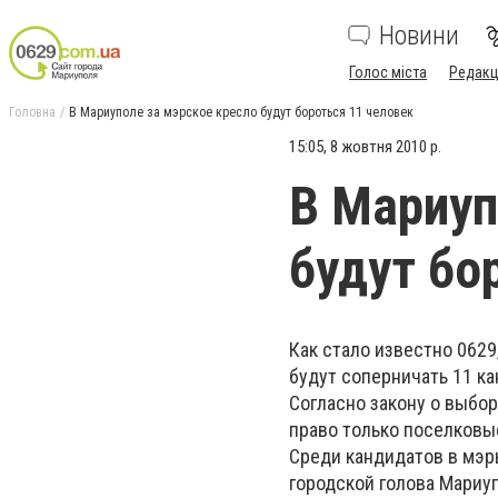
Новини
Голос міста
Редакц
Головна
В Мариуполе за мэрское кресло будут бороться 11 человек
15:05, 8 жовтня 2010 р.
В Мариуп
будут бо
Как стало известно 0629
будут соперничать 11 ка
Согласно закону о выбо
право только поселковы
Среди кандидатов в мэры
городской голова Мариу