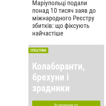
Маріупольці подали
понад 10 тисяч заяв до
міжнародного Реєстру
збитків: що фіксують
найчастіше
СПЕЦТЕМА
Колаборанти,
брехуни і
зрадники
Всі матеріали тут