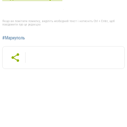
Якщо ви помітили помилку, виділіть необхідний текст і натисніть Ctrl + Enter, щоб
повідомити про це редакцію
#Мариуполь