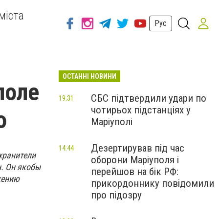
міста
Рус
ОСТАННІ НОВИНИ
поле
СБС підтвердили удари по
19:31
чотирьох підстанціях у
о
Маріуполі
Дезертирував під час
14:44
хранители
оборони Маріуполя і
. Он якобы
перейшов на бік РФ:
жению
прикордоннику повідомили
про підозру