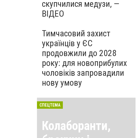
скупчилися медузи, —
ВІДЕО
Тимчасовий захист
українців у ЄС
продовжили до 2028
року: для новоприбулих
чоловіків запровадили
нову умову
СПЕЦТЕМА
Колаборанти,