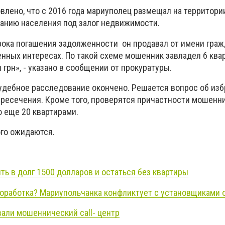
влено, что с 2016 года мариуполец размещал на территори
анию населения под залог недвижимости.
рока погашения задолженности он продавал от имени граж
нных интересах. По такой схеме мошенник завладел 6 ква
грн», - указано в сообщении от прокуратуры.
дебное расследование окончено. Решается вопрос об изб
есечения. Кроме того, проверятся причастности мошенни
 еще 20 квартирами.
го ожидаются.
ть в долг 1500 долларов и остаться без квартиры
работка? Мариупольчанка конфликтует с установщиками 
али мошеннический call- центр