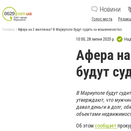
Новини
Голос міста
Редакц
Головна
Афера на 2 миллиона? В Мариуполе будут судить за мошенничество
10:00, 28 липня 2020 р.
Над
Афера на
будут су
В Мариуполе будут суди
утверждают, что мужчин
давал деньги в долг, о
объектами недвижимос
Об этом
сообщает
проку