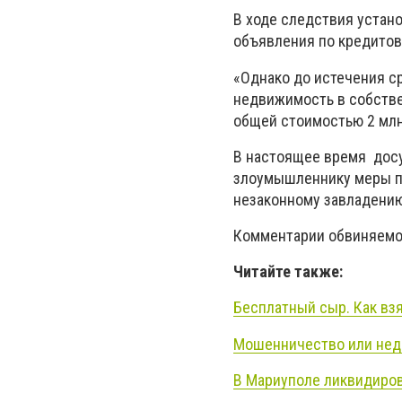
В ходе следствия устано
объявления по кредитов
«Однако до истечения с
недвижимость в собстве
общей стоимостью 2 млн 
В настоящее время досу
злоумышленнику меры пр
незаконному завладению
Комментарии обвиняемо
Читайте также:
Бесплатный сыр. Как взя
Мошенничество или недо
В Мариуполе ликвидиров