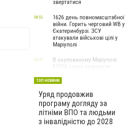
звертатися
1626 день повномасштабної
08:55
війни. Горить черговий WB у
Єкатеринбурзі. ЗСУ
атакували військові цілі у
Маріуполі
В окупованому Маріуполі
08:47
БПЛА знову атакували
енергетичну інфраструктуру,
— ВІДЕО
ТОП НОВИНИ
Уряд продовжив
програму догляду за
літніми ВПО та людьми
з інвалідністю до 2028