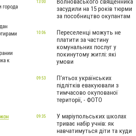
Волноваського священника
13:00
и города
засудили на 15 років тюрми
за пособництво окупантам
дан
Переселенці можуть не
10:06
ртирами
платити за частину
комунальних послуг у
рании
покинутому житлі: які
ка к
умови
П’ятьох українських
09:53
підлітків евакуювали з
тимчасово окупованої
території, - ФОТО
У маріупольських школах
окон
09:35
триває набір учнів: як
навчатимуться діти та куди