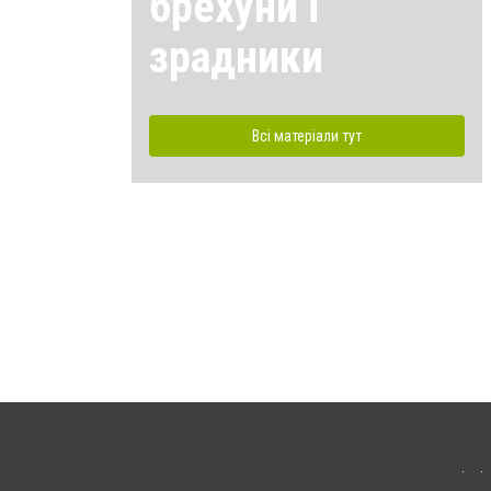
брехуни і
зрадники
Всі матеріали тут