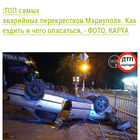
:
ТОП самых
аварийных
перекрестков
Мариуполя. Как
ездить и чего опасаться, - ФОТО, КАРТА