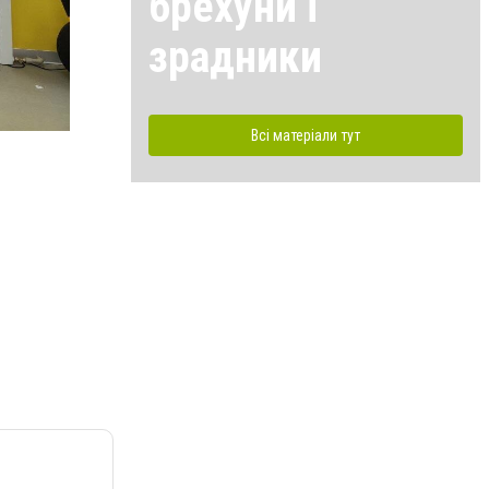
брехуни і
зрадники
Всі матеріали тут