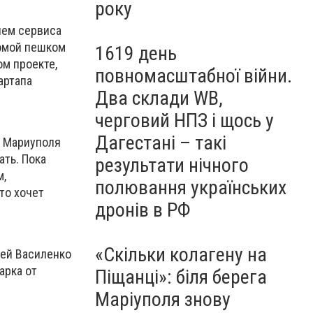
року
лем сервиса
домой пешком
1619 день
ом проекте,
повномасштабної війни.
артапа
Два склади WB,
черговий НПЗ і щось у
Дагестані – такі
м Мариуполя
ать. Пока
результати нічного
м,
полювання українських
то хочет
дронів в РФ
«Скільки колагену на
вей Василенко
арка от
Піщанці»: біля берега
Маріуполя знову