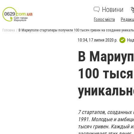
Новини
Голос міста
Редакц
Головна
В Мариуполе стартаперы получили 100 тысяч гривен на создание уникаль
10:34, 17 липня 2020 р.
Над
В Мариуп
100 тыся
уникальн
7 стартапов, созданных
1991. Молодые и амбици
тысяч гривен. Каждый из
заслуживает этих денег.