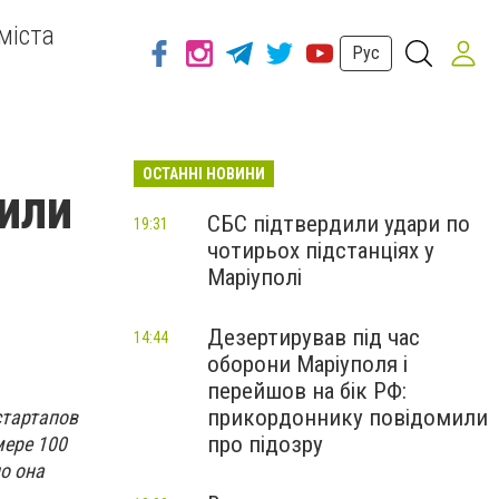
міста
Рус
ОСТАННІ НОВИНИ
или
СБС підтвердили удари по
19:31
чотирьох підстанціях у
Маріуполі
Дезертирував під час
14:44
оборони Маріуполя і
перейшов на бік РФ:
прикордоннику повідомили
стартапов
про підозру
мере 100
о она