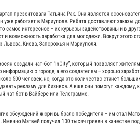
артап презентовала Татьяна Рак. Она является соосновате
 Он уже работает в Мариуполе. Ребята доставляют заказы 
что самое интересное – их курьеры задействованы и в друг
т и возможность заработка для молодежи. Вокруг этого ст
з Львова, Киева, Запорожья и Мариуполя.
осян создали чат-бот “InCity”, который позволяет жителя
информацию о городе, а его создателям – хорошо заработ
оло 500 человек, но, когда это количество станет больши
давать рекламу для бизнеса. А еще они помогут каждому, к
й чат бот в Вайбере или Телеграмме.
лгих обсуждений жюри выбрало победителя – им стал Мат
”. Именно Матвей получил 100 тысяч гривен в качестве под