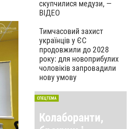
скупчилися медузи, —
ВІДЕО
Тимчасовий захист
українців у ЄС
продовжили до 2028
року: для новоприбулих
чоловіків запровадили
нову умову
СПЕЦТЕМА
Колаборанти,