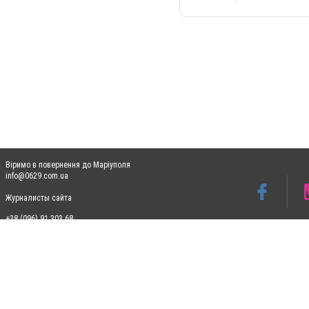
Віримо в повернення до Маріуполя
info@0629.com.ua
Журналисты сайта
+38 (096) 91 303 68
Допускається цитування матеріалів без отримання попередньої згоди 0629.com.ua за
пошукових систем гіперпосилання на цитовані статті не нижче другого абзацу в тек
Матеріали з плашками "Новини компаній", "Промо", "Партнерський матеріал", "Партнер