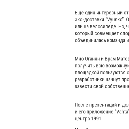
Еще один интересный ст
эко-доставки “Vyunko”.
или на велосипеде. Но, 
который совмещает спор
объединилась команда и
Мно Оганян и Врам Матев
получить всю возможную 
площадкой пользуются ок
разработчики начнут про
завести свой собственны
После презентаций и до
и его приложение “Vahta
центра 1991.