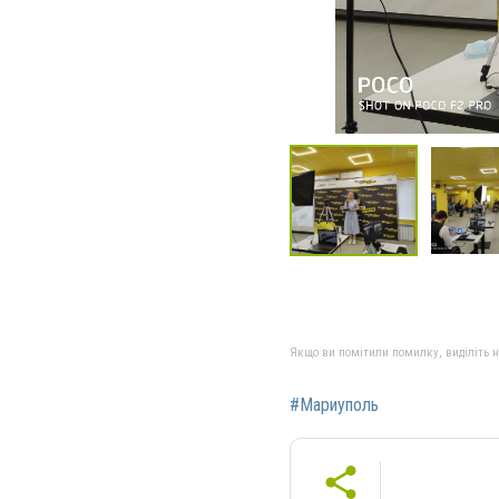
Якщо ви помітили помилку, виділіть нео
#Мариуполь