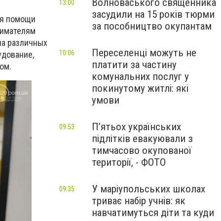
Волноваського священника
13:00
засудили на 15 років тюрми
ля помощи
за пособництво окупантам
нимателям
на различных
Переселенці можуть не
10:06
удование,
платити за частину
ом.
комунальних послуг у
покинутому житлі: які
умови
П’ятьох українських
09:53
підлітків евакуювали з
тимчасово окупованої
території, - ФОТО
У маріупольських школах
09:35
триває набір учнів: як
навчатимуться діти та куди