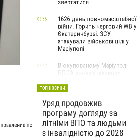
звертатися
1626 день повномасштабної
08:55
війни. Горить черговий WB у
Єкатеринбурзі. ЗСУ
атакували військові цілі у
Маріуполі
В окупованому Маріуполі
08:47
БПЛА знову атакували
енергетичну інфраструктуру,
— ВІДЕО
ТОП НОВИНИ
Уряд продовжив
програму догляду за
літніми ВПО та людьми
управление по
з інвалідністю до 2028