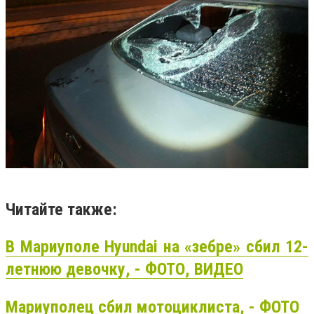
Читайте также:
В Мариуполе Hyundai на «зебре» сбил 12-
летнюю девочку, - ФОТО, ВИДЕО
Мариуполец сбил мотоциклиста, - ФОТО