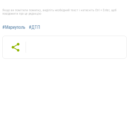
Якщо ви помітили помилку, виділіть необхідний текст і натисніть Ctrl + Enter, щоб
повідомити про це редакцію
#Мариуполь
#ДТП