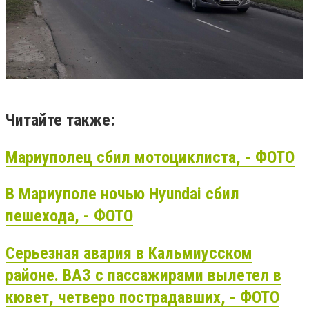
Читайте также:
Мариуполец сбил мотоциклиста, - ФОТО
В Мариуполе ночью Hyundai сбил
пешехода, - ФОТО
Серьезная авария в Кальмиусском
районе. ВАЗ с пассажирами вылетел в
кювет, четверо пострадавших, - ФОТО