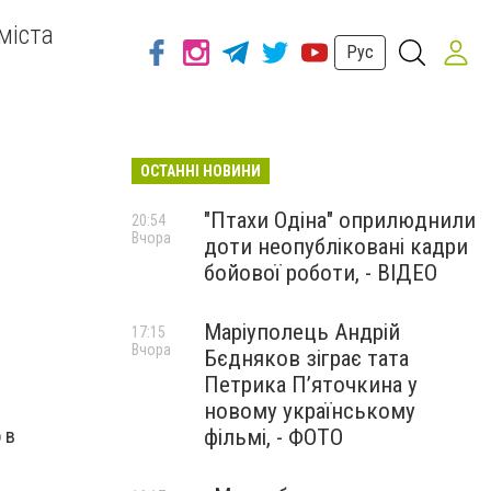
міста
Рус
ОСТАННІ НОВИНИ
"Птахи Одіна" оприлюднили
20:54
Вчора
доти неопубліковані кадри
бойової роботи, - ВІДЕО
Маріуполець Андрій
17:15
Вчора
Бєдняков зіграє тата
Петрика П’яточкина у
новому українському
фільмі, - ФОТО
 в