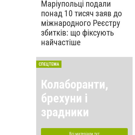
Маріупольці подали
понад 10 тисяч заяв до
міжнародного Реєстру
збитків: що фіксують
найчастіше
СПЕЦТЕМА
Колаборанти,
брехуни і
зрадники
Всі матеріали тут