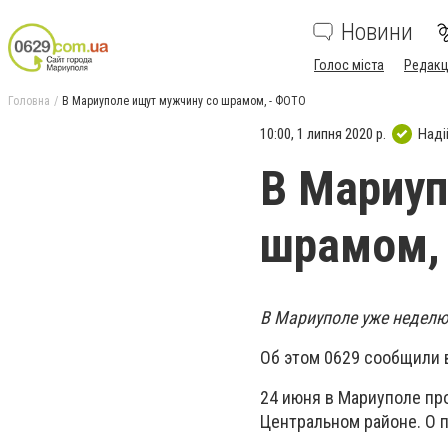
Новини
Голос міста
Редакц
Головна
В Мариуполе ищут мужчину со шрамом, - ФОТО
10:00, 1 липня 2020 р.
Наді
В Мариуп
шрамом,
В Мариуполе уже неделю
Об этом 0629 сообщили 
24 июня в Мариуполе про
Центральном районе. О 