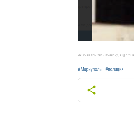
Якщо ви помітили помилку, виділіть нео
#Мариуполь
#полиция