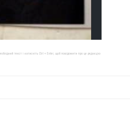
бхідний текст і натисніть Ctrl + Enter, щоб повідомити про це редакцію