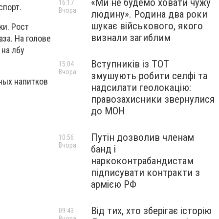
«Ми не будемо ховати чужу
16:17
спорт.
Вчора
людину». Родина два роки
шукає військового, якого
ки. Рост
визнали загиблим
за. На голове
 на лбу
Вступників із ТОТ
15:04
Вчора
змушують робити селфі та
ных напитков
надсилати геолокацію:
правозахисники звернулися
до МОН
Путін дозволив членам
10:56
Вчора
банд і
наркоконтрабандистам
підписувати контракти з
армією РФ
Від тих, хто зберігає історію
09:43
Вчора