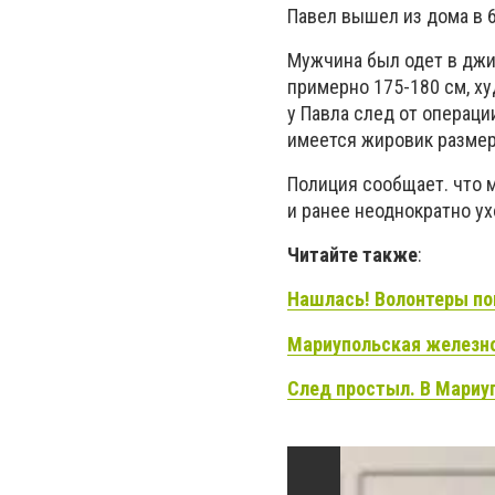
Павел вышел из дома в 6
Мужчина был одет в джин
примерно 175-180 см, ху
у Павла след от операци
имеется жировик размер
Полиция сообщает. что 
и ранее неоднократно ух
Читайте также
:
Нашлась!
Волонтеры по
Мариупольская железно
След простыл. В Мариу