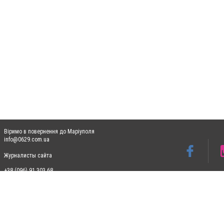
Віримо в повернення до Маріуполя
info@0629.com.ua
Журналисты сайта
+38 (096) 91 303 68
Допускається цитування матеріалів без отримання попередньої згоди 0629.com.ua за
пошукових систем гіперпосилання на цитовані статті не нижче другого абзацу в тек
Матеріали з плашками "Новини компаній", "Промо", "Партнерський матеріал", "Партнер