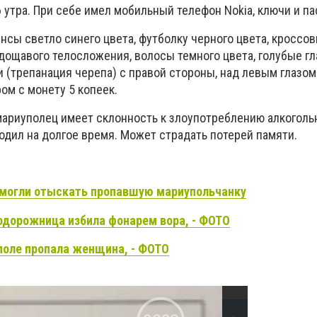
 утра. При себе имел мобильный телефон Nokia, ключи и па
сы светло синего цвета, футболку черного цвета, кроссов
дощавого телосложения, волосы темного цвета, голубые гла
и (трепанация черепа) с правой стороны, над левым глазом
ом с монету 5 копеек.
мариуполец имеет склонность к злоупотреблению алкоголь
одил на долгое время. Может страдать потерей памяти.
могли отыскать пропавшую мариупольчанку
дорожница избила фонарем вора, - ФОТО
поле пропала женщина, - ФОТО