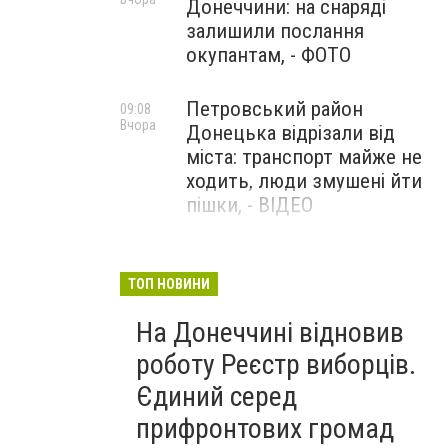
Донеччини: на снаряді
залишили послання
окупантам, - ФОТО
Петровський район
09:08
Вчора
Донецька відрізали від
міста: транспорт майже не
ходить, люди змушені йти
пішки, - ВІДЕО
1624 день повномасштабної
08:54
Вчора
війни. РФ вдарила
ТОП НОВИНИ
«Іскандерами» по Київщині і
На Донеччині відновив
столиці. 15 людей загинули.
В Росії палають
роботу Реєстр виборців.
енергопідстанції та
Єдиний серед
черговий WB
прифронтових громад