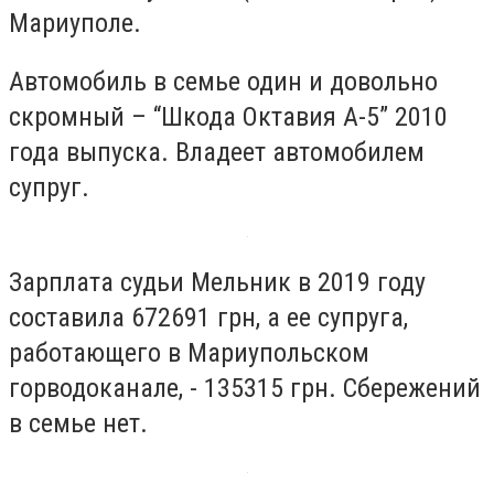
Мариуполе.
Автомобиль в семье один и довольно
скромный – “
Шкода Октав
и
я А-5”
2010
года выпуска. Владеет автомобилем
супруг.
З
арплата судьи Мельник в 2019 году
составила
672691
грн, а ее супруга,
работающего в Мариупольском
горводоканале, - 135315 грн. Сбережений
в семье нет.