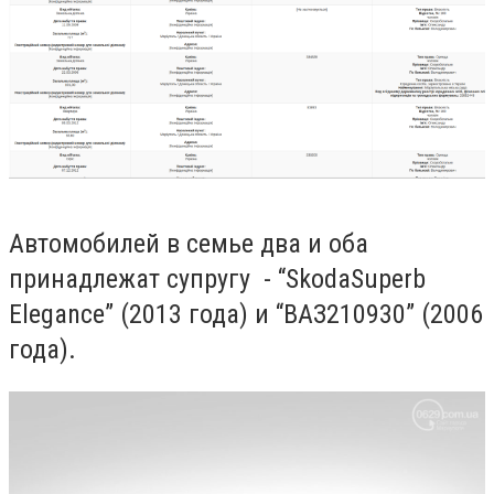
Автомобилей в семье два и оба
принадлежат супругу -
“S
koda
Superb
Elegance
” (
2013
года) и “ВАЗ
210930” (2006
года).