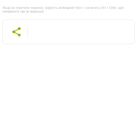
Якщо ви помітили помилку, виділіть необхідний текст і натисніть Ctrl + Enter, щоб
повідомити про це редакцію