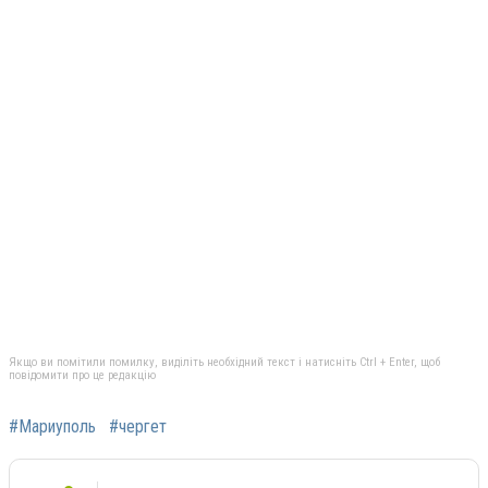
Якщо ви помітили помилку, виділіть необхідний текст і натисніть Ctrl + Enter, щоб
повідомити про це редакцію
#Мариуполь
#чергет