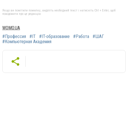
Якщо ви помітили помилку, виділіть необхідний текст і натисніть Ctrl + Enter, щоб
повідомити про це редакцію
WOMO.UA
#Профессия
#IT
#IT-образование
#Работа
#ШАГ
#Компьютерная Академия