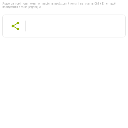
Якщо ви помітили помилку, виділіть необхідний текст і натисніть Ctrl + Enter, щоб
повідомити про це редакцію