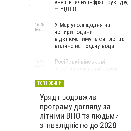
енергетичну інфраструктуру,
— ВІДЕО
У Маріуполі щодня на
16:45
Вчора
чотири години
відключатимуть світло: це
вплине на подачу води
Російські військові
16:27
Вчора
розстріляли українського
полоненого у
Волноваському районі, —
ТОП НОВИНИ
прокуратура
Уряд продовжив
програму догляду за
літніми ВПО та людьми
з інвалідністю до 2028