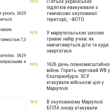
П’ятьох українських
09:53
підлітків евакуювали з
тимчасово окупованої
 уехать. 0629
території, - ФОТО
риться.
ровали.
У маріупольських школах
09:35
триває набір учнів: як
оимостью 7,3
навчатимуться діти та куди
звертатися
ителях. 0629
рекрасными и
1626 день повномасштабної
08:55
війни. Горить черговий WB у
Єкатеринбурзі. ЗСУ
атакували військові цілі у
Маріуполі
В окупованому Маріуполі
08:47
БПЛА знову атакували