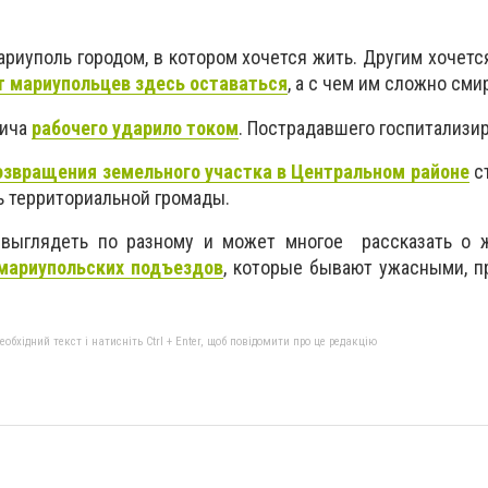
риуполь городом, в котором хочется жить. Другим хочется
т мариупольцев здесь оставаться
, а с чем им сложно сми
ьича
рабочего ударило током
. Пострадавшего госпитализи
озвращения земельного участка в Центральном районе
ст
ь территориальной громады.
выглядеть по разному и может многое рассказать о ж
 мариупольских подъездов
, которые бывают ужасными, п
бхідний текст і натисніть Ctrl + Enter, щоб повідомити про це редакцію