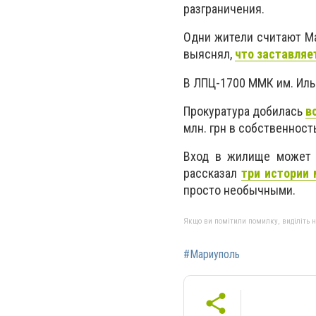
разграничения.
Одни жители считают Ма
выяснял,
что заставляе
В ЛПЦ-1700 ММК им. Ил
Прокуратура добилась
в
млн. грн в собственност
Вход в жилище может 
рассказал
три истории
просто необычными.
Якщо ви помітили помилку, виділіть нео
#Мариуполь