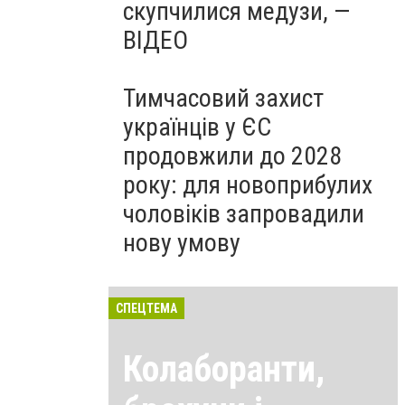
скупчилися медузи, —
ВІДЕО
Тимчасовий захист
українців у ЄС
продовжили до 2028
року: для новоприбулих
чоловіків запровадили
нову умову
СПЕЦТЕМА
Колаборанти,