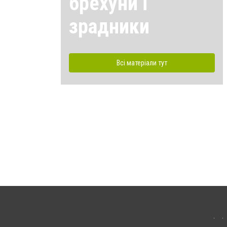
брехуни і
зрадники
Всі матеріали тут