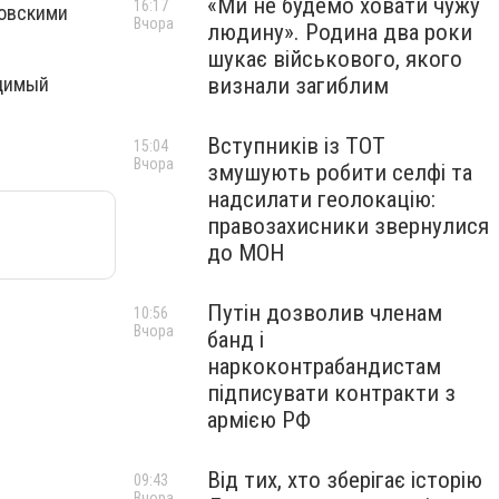
«Ми не будемо ховати чужу
16:17
ковскими
Вчора
людину». Родина два роки
шукає військового, якого
визнали загиблим
удимый
Вступників із ТОТ
15:04
Вчора
змушують робити селфі та
надсилати геолокацію:
правозахисники звернулися
до МОН
Путін дозволив членам
10:56
Вчора
банд і
наркоконтрабандистам
підписувати контракти з
армією РФ
Від тих, хто зберігає історію
09:43
Вчора