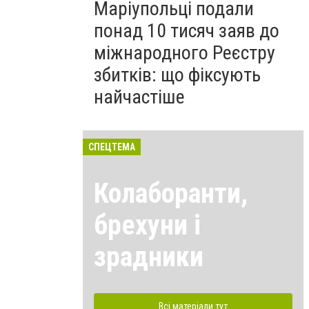
Маріупольці подали
понад 10 тисяч заяв до
міжнародного Реєстру
збитків: що фіксують
найчастіше
СПЕЦТЕМА
Колаборанти,
брехуни і
зрадники
Всі матеріали тут