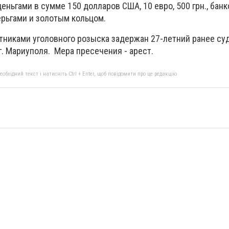
ньгами в сумме 150 долларов США, 10 евро, 500 грн., бан
ерьгами и золотым кольцом.
никами уголовного розыска задержан 27-летний ранее с
. Мариуполя. Мера пресечения - арест.
бхідний текст і натисніть Ctrl + Enter, щоб повідомити про це редакцію