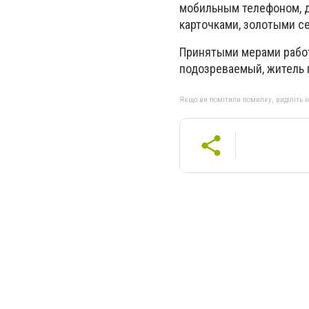
мобильным телефоном, де
карточками, золотыми с
Принятыми мерами работ
подозреваемый, житель г
Якщо ви помітили помилку, виділіть нео