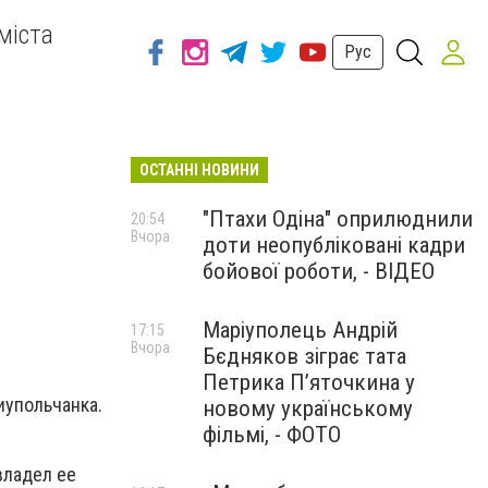
міста
Рус
ОСТАННІ НОВИНИ
"Птахи Одіна" оприлюднили
20:54
Вчора
доти неопубліковані кадри
бойової роботи, - ВІДЕО
Маріуполець Андрій
17:15
Вчора
Бєдняков зіграє тата
Петрика П’яточкина у
иупольчанка.
новому українському
фільмі, - ФОТО
владел ее