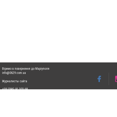
Віримо в повернення до Маріуполя
info@0629.com.ua
Журналисты сайта
+38 (096) 91 303 68
Допускається цитування матеріалів без отримання попередньої згоди 0629.com.ua за
пошукових систем гіперпосилання на цитовані статті не нижче другого абзацу в тек
Матеріали з плашками "Новини компаній", "Промо", "Партнерський матеріал", "Партнер