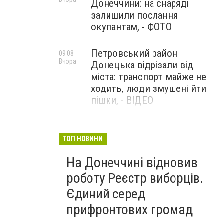
Донеччини: на снаряді
залишили послання
окупантам, - ФОТО
Петровський район
09:08
Вчора
Донецька відрізали від
міста: транспорт майже не
ходить, люди змушені йти
пішки, - ВІДЕО
1624 день повномасштабної
08:54
Вчора
війни. РФ вдарила
ТОП НОВИНИ
«Іскандерами» по Київщині і
На Донеччині відновив
столиці. 15 людей загинули.
В Росії палають
роботу Реєстр виборців.
енергопідстанції та
Єдиний серед
черговий WB
прифронтових громад