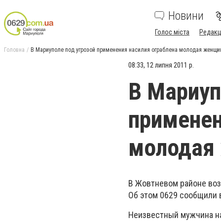
Новини
Голос міста
Редакц
Головна
В Мариуполе под угрозой применения насилия ограблена молодая женщи
08:33, 12 липня 2011 р.
В Мариуп
применен
молодая
В Жовтневом районе воз
Об этом 0629 сообщили 
Неизвестный мужчина на