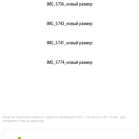
IMG_5736_новый размер
IMG_5743_новый размер
IMG_5741_новый размер
IMG_5774_новый размер
Якщо ви помітили помилку, виділіть необхідний текст і натисніть Ctrl + Enter, щоб
повідомити про це редакцію