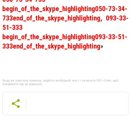
begin_of_the_skype_highlighting
050-73-34-
733
end_of_the_skype_highlighting
,
093-33-
51-333
begin_of_the_skype_highlighting
093-33-51-
333
end_of_the_skype_highlighting
»
Якщо ви помітили помилку, виділіть необхідний текст і натисніть Ctrl + Enter, щоб
повідомити про це редакцію