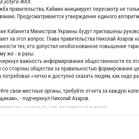
а услуги ЖКХ.
жба правительства, Кабмин инициирует пересмотр не тольк
ованию. Предусматривается утверждение единого алгоритм
ие Кабинета Министров Украины будут приглашены руков
ают за этот вопрос. Глава правительства Николай Азаров н
нности тех, кто допустил необоснованное повышение тари
му же - в разы.
дчеркнул важность информирования общественности по эт
 со стороны общества за правильностью формирования це
 потребовал «четко и доступно сказать людям, как надо р
йте свои местные органы, требуйте отчета за каждую копе
щикам», - подчеркнул Николай Азаров.
бхідний текст і натисніть Ctrl + Enter, щоб повідомити про це редакцію