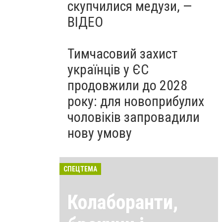
скупчилися медузи, —
ВІДЕО
Тимчасовий захист
українців у ЄС
продовжили до 2028
року: для новоприбулих
чоловіків запровадили
нову умову
СПЕЦТЕМА
Колаборанти,