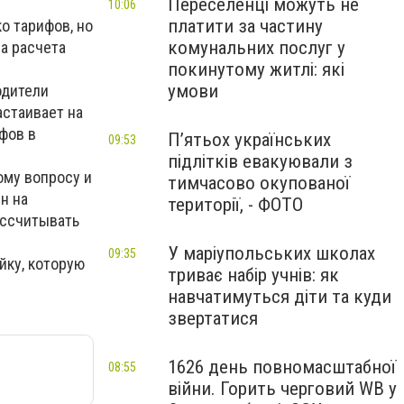
Переселенці можуть не
10:06
платити за частину
о тарифов, но
комунальних послуг у
а расчета
покинутому житлі: які
умови
одители
астаивает на
фов в
П’ятьох українських
09:53
підлітків евакуювали з
ому вопросу и
тимчасово окупованої
н на
території, - ФОТО
ассчитывать
У маріупольських школах
09:35
йку, которую
триває набір учнів: як
навчатимуться діти та куди
звертатися
1626 день повномасштабної
08:55
війни. Горить черговий WB у