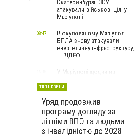
Єкатеринбурзі. ЗСУ
атакували військові цілі у
Маріуполі
В окупованому Маріуполі
08:47
БПЛА знову атакували
енергетичну інфраструктуру,
— ВІДЕО
У Маріуполі щодня на
16:45
Вчора
чотири години
відключатимуть світло: це
ТОП НОВИНИ
вплине на подачу води
Уряд продовжив
програму догляду за
літніми ВПО та людьми
з інвалідністю до 2028