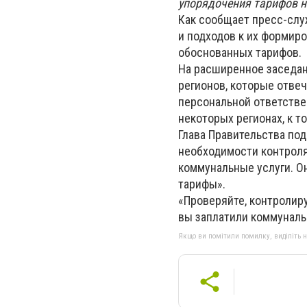
упорядочения тарифов н
Как сообщает пресс-слу
и подходов к их формир
обоснованных тарифов.
На расширенное заседан
регионов, которые отвеч
персональной ответстве
некоторых регионах, к то
Глава Правительства по
необходимости контроля
коммунальные услуги. Он
тарифы».
«Проверяйте, контролиру
вы заплатили коммуналь
Якщо ви помітили помилку, виділіть нео