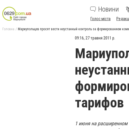
Новини
Голос міста
Редакц
Головна
Мариупольцев просят вести неустанный контроль за формированием ком
09:16, 27 травня 2011 р.
Мариупол
неустанн
формиро
тарифов
1 июня на расширенном 