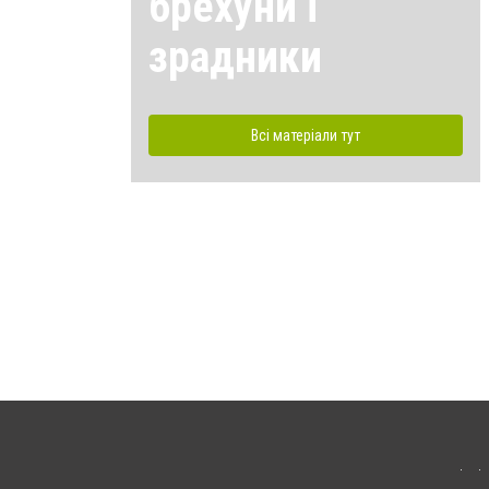
брехуни і
зрадники
Всі матеріали тут