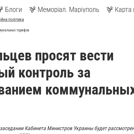
Блоги
Меморіал. Маріуполь
Карта 
ійна політика
мунальных тарифов
ьцев просят вести
ый контроль за
ванием коммунальны
заседании Кабинета Министров Украины будет рассмотрен