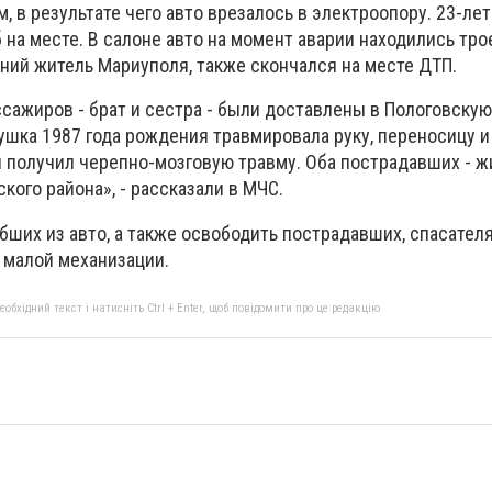
, в результате чего авто врезалось в электроопору. 23-лет
 на месте. В салоне авто на момент аварии находились тро
тний житель Мариуполя, также скончался на месте ДТП.
сажиров - брат и сестра - были доставлены в Пологовску
шка 1987 года рождения травмировала руку, переносицу и 
я получил черепно-мозговую травму. Оба пострадавших - ж
кого района», - рассказали в МЧС.
ибших из авто, а также освободить пострадавших, спасате
 малой механизации.
бхідний текст і натисніть Ctrl + Enter, щоб повідомити про це редакцію