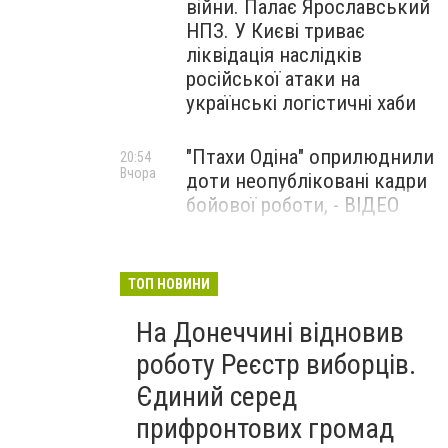
війни. Палає Ярославський
НПЗ. У Києві триває
ліквідація наслідків
російської атаки на
українські логістичні хаби
"Птахи Одіна" оприлюднили
20:54
Вчора
доти неопубліковані кадри
бойової роботи, - ВІДЕО
Маріуполець Андрій
17:15
Вчора
Бєдняков зіграє тата
ТОП НОВИНИ
Петрика П’яточкина у
На Донеччині відновив
новому українському
фільмі, - ФОТО
роботу Реєстр виборців.
Єдиний серед
прифронтових громад