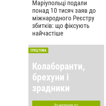
Маріупольці подали
понад 10 тисяч заяв до
міжнародного Реєстру
збитків: що фіксують
найчастіше
СПЕЦТЕМА
Колаборанти,
брехуни і
зрадники
Всі матеріали тут