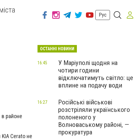
міста
Рус
ОСТАННІ НОВИНИ
У Маріуполі щодня на
16:45
чотири години
відключатимуть світло: це
вплине на подачу води
Російські військові
16:27
розстріляли українського
 в районе
полоненого у
Волноваському районі, —
прокуратура
KIA Cerato не