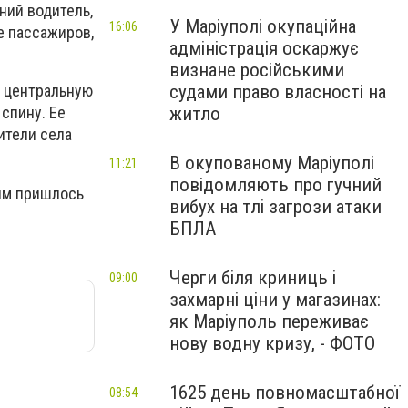
ний водитель,
У Маріуполі окупаційна
16:06
е пассажиров,
адміністрація оскаржує
визнане російськими
судами право власності на
ю центральную
житло
спину. Ее
ители села
В окупованому Маріуполі
11:21
повідомляють про гучний
лям пришлось
вибух на тлі загрози атаки
БПЛА
Черги біля криниць і
09:00
захмарні ціни у магазинах:
як Маріуполь переживає
нову водну кризу, - ФОТО
1625 день повномасштабної
08:54