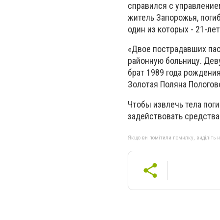
справился с управлением
житель Запорожья, погиб
один из которых - 21-ле
«Двое пострадавших пас
районную больницу. Деву
брат 1989 года рождени
Золотая Поляна Пологовс
Чтобы извлечь тела пог
задействовать средства
Якщо ви помітили помилку, виділіть нео