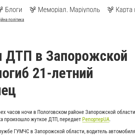
Блоги
Меморіал. Маріуполь
Карта 
ійна політика
 ДТП в Запорожской
погиб 21-летний
лец
трех часов ночи в Пологовском районе Запорожской области
ка произошло жуткое ДТП, передает
РепортерUA
.
лужбе ГУМЧС в Запорожской области, водитель автомобиля 