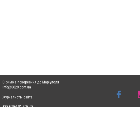
Віримо в повернення до Маріуполя
info@0629.com.ua
Журналисты сайта
+38 (096) 91 303 68
Допускається цитування матеріалів без отримання попередньої згоди 0629.com.ua за
пошукових систем гіперпосилання на цитовані статті не нижче другого абзацу в тек
Матеріали з плашками "Новини компаній", "Промо", "Партнерський матеріал", "Партнер