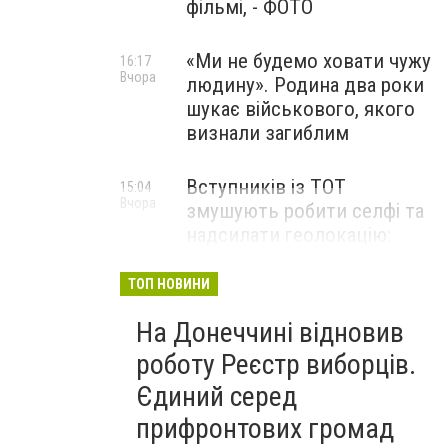
фільмі, - ФОТО
«Ми не будемо ховати чужу
16:17
Вчора
людину». Родина два роки
шукає військового, якого
визнали загиблим
Вступників із ТОТ
15:04
Вчора
змушують робити селфі та
надсилати геолокацію:
правозахисники звернулися
до МОН
ТОП НОВИНИ
На Донеччині відновив
роботу Реєстр виборців.
Єдиний серед
прифронтових громад