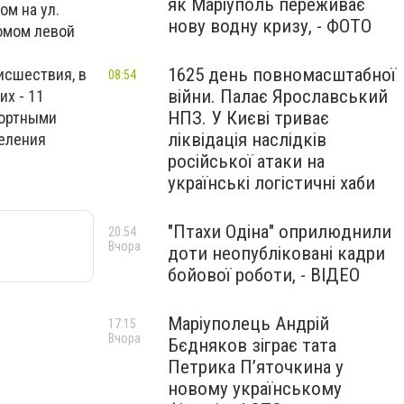
як Маріуполь переживає
ом на ул.
нову водну кризу, - ФОТО
ломом левой
1625 день повномасштабної
исшествия, в
08:54
війни. Палає Ярославський
их - 11
НПЗ. У Києві триває
портными
ліквідація наслідків
деления
російської атаки на
українські логістичні хаби
"Птахи Одіна" оприлюднили
20:54
Вчора
доти неопубліковані кадри
бойової роботи, - ВІДЕО
Маріуполець Андрій
17:15
Вчора
Бєдняков зіграє тата
Петрика П’яточкина у
новому українському