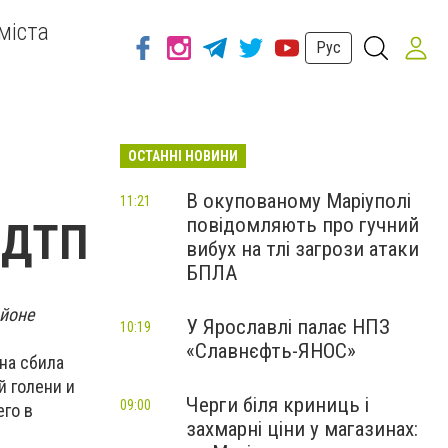
міста
Рус
ОСТАННІ НОВИНИ
В окупованому Маріуполі
11:21
повідомляють про гучний
 ДТП
вибух на тлі загрози атаки
БПЛА
айоне
У Ярославлі палає НПЗ
10:19
«Славнєфть-ЯНОС»
на сбила
й голени и
Черги біля криниць і
09:00
го в
захмарні ціни у магазинах: