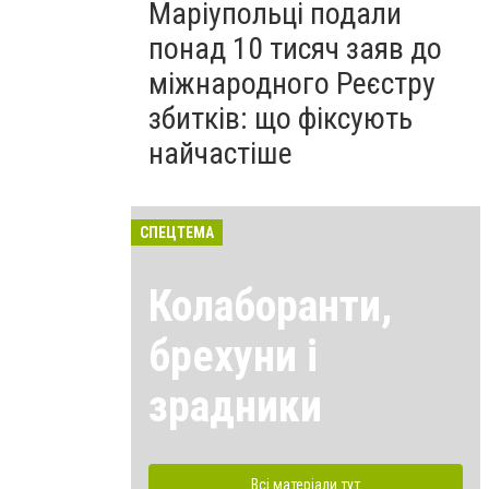
Маріупольці подали
понад 10 тисяч заяв до
міжнародного Реєстру
збитків: що фіксують
найчастіше
СПЕЦТЕМА
Колаборанти,
брехуни і
зрадники
Всі матеріали тут