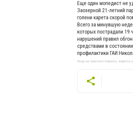
Еще один мопедист не уд
Заозерной 21-летний пар
голени карета скорой п
Всего за минувшую неде
которых пострадали 19 ч
нарушений правил обгон
средствами в состоянии
профилактики ГАИ Никол
Якщо ви помітили помилку, виділіть нео