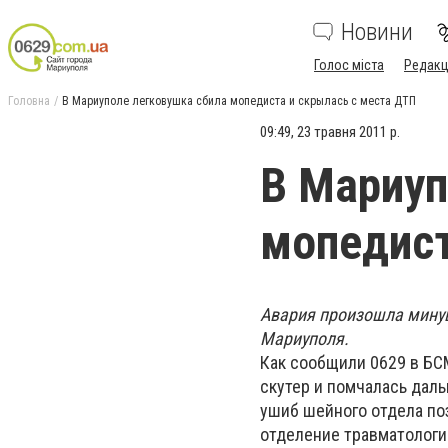
Новини
Голос міста
Редакц
Головна
В Мариуполе легковушка сбила мопедиста и скрылась с места ДТП
09:49, 23 травня 2011 р.
В Мариуп
мопедист
Авария произошла минувш
Мариуполя.
Как сообщили 0629 в БС
скутер и помчалась даль
ушиб шейного отдела по
отделение травматологи