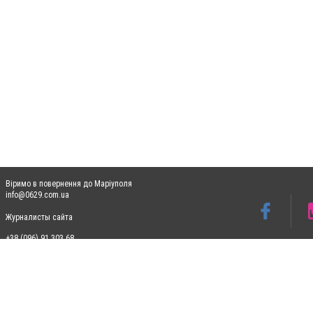
Віримо в повернення до Маріуполя
info@0629.com.ua
Журналисты сайта
+38 (096) 91 303 68
Допускається цитування матеріалів без отримання попередньої згоди 0629.com.ua за
пошукових систем гіперпосилання на цитовані статті не нижче другого абзацу в тек
Матеріали з плашками "Новини компаній", "Промо", "Партнерський матеріал", "Партнер