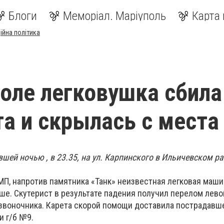
Блоги
Меморіал. Маріуполь
Карта 
ійна політика
оле легковушка сбила
а и скрылась с места
ей ночью , в 23.35, на ул. Карпинского в Ильичевском р
МП, напротив памятника «Танк» неизвестная легковая маши
ше. Скутерист в результате падения получил перелом лево
звоночника. Карета скорой помощи доставила пострадавше
и г/б №9.