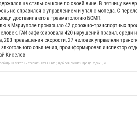
ержался на стальном коне по своей вине. В пятницу вечер
ень не справился с управлением и упал с мопеда. С пере
омощи доставила его в травматологию БСМП.
лю в Мариуполе произошло 42 дорожно-транспортных про
еловек. ГАИ зафиксировала 420 нарушений правил, среди н
а, 203 превышения скорости, 27 человек управляли транс
 алкогольного опьянения, проинформировал инспектор от
ай Киселев.
бхідний текст і натисніть Ctrl + Enter, щоб повідомити про це редакцію